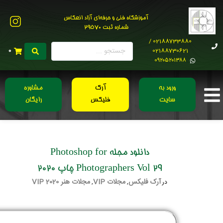
آموزشگاه فنی و حرفه‌ای آزاد انعکاس
شماره ثبت 29570
02188733880 /
02188730621
0
0۹۲۰۵۲۰۱۳۸۸
ورود به
آرک
مشاوره
سایت
فلیکس
رایگان
دانلود مجله Photoshop for
Photographers Vol 29 چاپ 2020
آرک فلیکس
مجلات VIP
مجلات هنر 2020 VIP
در
,
,