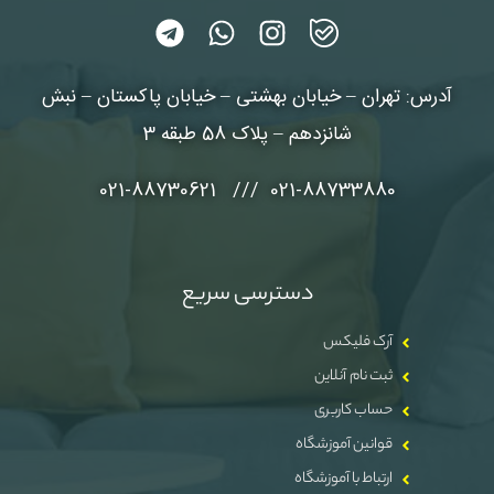
آدرس: تهران – خیابان بهشتی – خیابان پاکستان – نبش
شانزدهم – پلاک 58 طبقه 3
021-88733880 /// 021-88730621
دسترسی سریع
آرک فلیکس
ثبت نام آنلاین
حساب کاربری
قوانین آموزشگاه
ارتباط با آموزشگاه