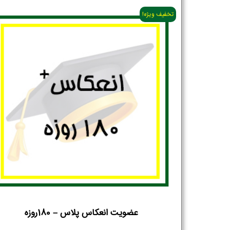
تخفیف ویژه!
عضویت انعکاس پلاس – 180روزه