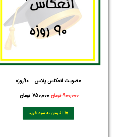
عضویت انعکاس پلاس – 90روزه
900,000
تومان
750,000
تومان
افزودن به سبد خرید