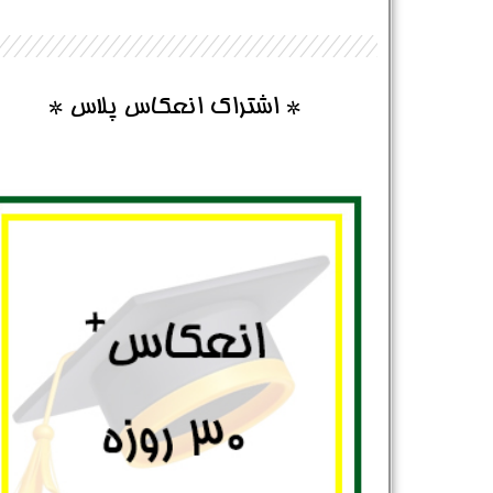
* اشتراک انعکاس پلاس *
نام و نام خانوادگی :
*