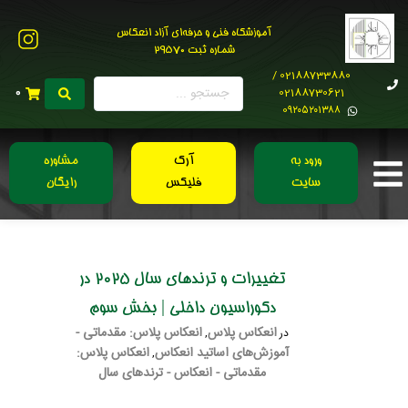
آموزشگاه فنی و حرفه‌ای آزاد انعکاس
شماره ثبت 29570
02188733880 /
02188730621
0
0۹۲۰۵۲۰۱۳۸۸
ورود به
آرک
مشاوره
سایت
فلیکس
رایگان
تغییرات و ترندهای سال 2025 در
دکوراسیون داخلی | بخش سوم
انعکاس پلاس
انعکاس پلاس: مقدماتی -
در
,
آموزش‌های اساتید انعکاس
انعکاس پلاس:
,
مقدماتی - انعکاس - ترندهای سال