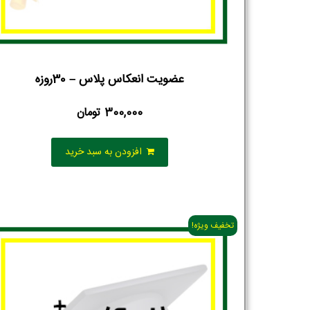
تلفن همراه :
*
عضویت انعکاس پلاس – 30روزه
شماره واتس‌اپ :
*
300,000
تومان
افزودن به سبد خرید
تخفیف ویژه!