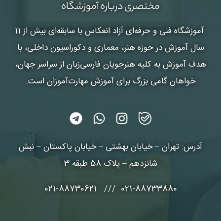
مختصری درباره آموزشگاه
آموزشگاه فنی و حرفه‌ای آزاد انعکاس
با سابقه‌ای بیش از 11
سال آموزش در حوزه هنر، معماری و دکوراسیون داخلی، با
هدف آموزش به کلیه هنرجویان فارسی‌زبان از سراسر جهان،
خواهان گامی بزرگ برای آموزش مهارت‌آموزان است.
آدرس: تهران – خیابان بهشتی – خیابان پاکستان – نبش
شانزدهم – پلاک 58 طبقه 3
021-88733880 /// 021-88730621