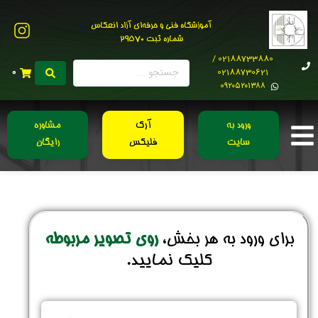
آموزشگاه فنی و حرفه‌ای آزاد انعکاس
شماره ثبت 29570
02188733880 /
02188730621
0
0۹۲۰۵۲۰۱۳۸۸
ورود به
آرک
مشاوره
سایت
فلیکس
رایگان
برای ورود به هر بخش،
روی تصویر مربوطه
کلیک نمایید.