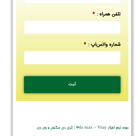
تلفن همراه :
*
شماره واتس‌اپ :
*
دوره نرم افزار 3ds max – Vray | تری دی مکس و وی ری