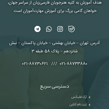
هدف آموزش به کلیه هنرجویان فارسی‌زبان از سراسر جهان،
خواهان گامی بزرگ برای آموزش مهارت‌آموزان است.
آدرس: تهران – خیابان بهشتی – خیابان پاکستان – نبش
شانزدهم – پلاک 58 طبقه 3
021-88733880 /// 021-88730621
دسترسی سریع
آرک فلیکس
ثبت نام آنلاین