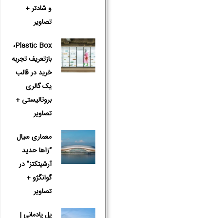
و شادتر +
تصاویر
Plastic Box،
بازتعریف تجربه
خرید در قالب
یک گالری
بروتالیستی +
تصاویر
معماری سیال
“زاها حدید
آرشیتکتز” در
گوانگژو +
تصاویر
پل یادمانی |