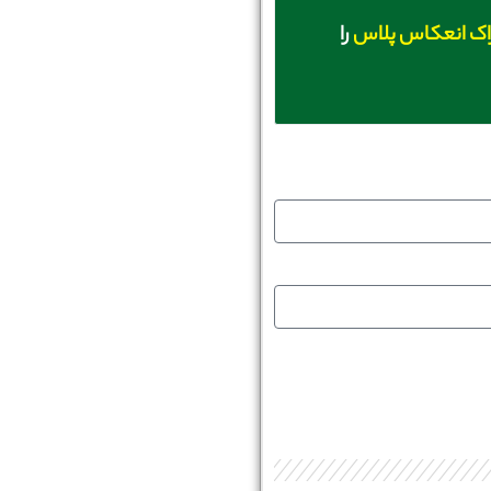
اک انعکاس پلاس
را