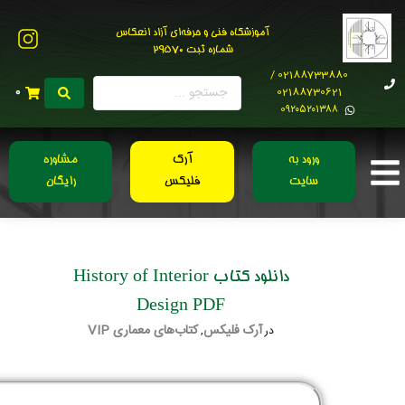
آموزشگاه فنی و حرفه‌ای آزاد انعکاس
شماره ثبت 29570
02188733880 /
02188730621
0
0۹۲۰۵۲۰۱۳۸۸
ورود به
آرک
مشاوره
سایت
فلیکس
رایگان
دانلود کتاب History of Interior
Design PDF
آرک فلیکس
کتاب‌های معماری VIP
در
,