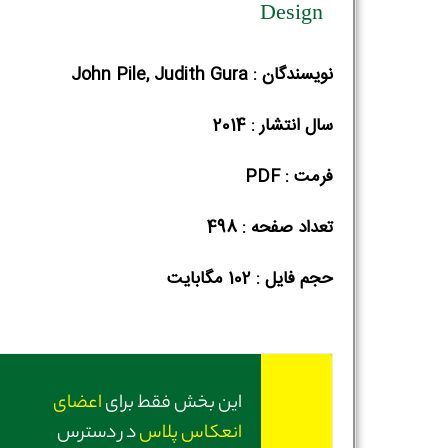
Design
نویسندگان : John Pile, Judith Gura
سال انتشار : 2014
فرمت : PDF
تعداد صفحه : 498
حجم فایل :‌ 102 مگابایت
این بخش فقط برای
اعضای
انعکاس پلاس
در دسترس