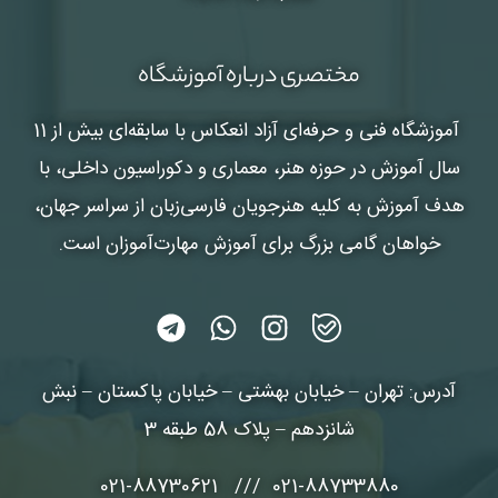
مختصری درباره آموزشگاه
آموزشگاه فنی و حرفه‌ای آزاد انعکاس
با سابقه‌ای بیش از 11
سال آموزش در حوزه هنر، معماری و دکوراسیون داخلی، با
هدف آموزش به کلیه هنرجویان فارسی‌زبان از سراسر جهان،
خواهان گامی بزرگ برای آموزش مهارت‌آموزان است.
آدرس: تهران – خیابان بهشتی – خیابان پاکستان – نبش
شانزدهم – پلاک 58 طبقه 3
021-88733880 /// 021-88730621