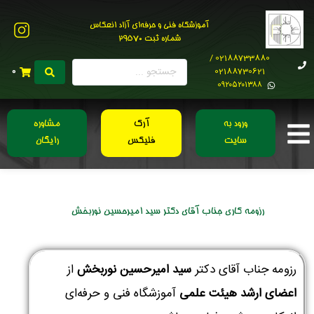
آموزشگاه فنی و حرفه‌ای آزاد انعکاس
شماره ثبت 29570
02188733880 /
02188730621
0
0۹۲۰۵۲۰۱۳۸۸
ورود به
آرک
مشاوره
سایت
فلیکس
رایگان
رزومه کاری جناب آقای دکتر سید امیرحسین نوربخش
رزومه جناب آقای دکتر
سید امیرحسین نوربخش
از
اعضای ارشد هیئت علمی
آموزشگاه فنی و حرفه‌ای