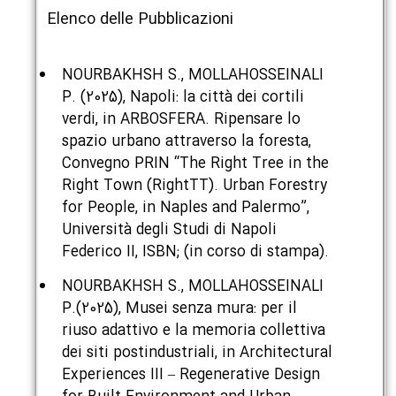
Elenco delle Pubblicazioni
NOURBAKHSH S., MOLLAHOSSEINALI
P. (2025), Napoli: la città dei cortili
verdi, in ARBOSFERA. Ripensare lo
spazio urbano attraverso la foresta,
Convegno PRIN “The Right Tree in the
نام و نام خانوادگی :
*
Right Town (RightTT). Urban Forestry
for People, in Naples and Palermo”,
Università degli Studi di Napoli
Federico II, ISBN; (in corso di stampa).
تلفن همراه :
*
NOURBAKHSH S., MOLLAHOSSEINALI
P.(2025), Musei senza mura: per il
riuso adattivo e la memoria collettiva
شماره واتس‌اپ :
*
dei siti postindustriali, in Architectural
Experiences III – Regenerative Design