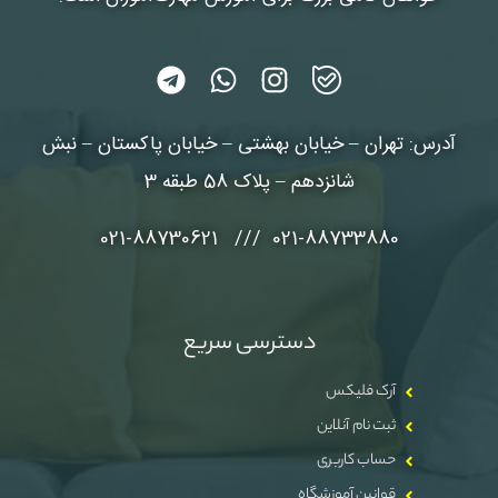
آدرس: تهران – خیابان بهشتی – خیابان پاکستان – نبش
شانزدهم – پلاک 58 طبقه 3
021-88733880 /// 021-88730621
دسترسی سریع
آرک فلیکس
ثبت نام آنلاین
حساب کاربری
قوانین آموزشگاه