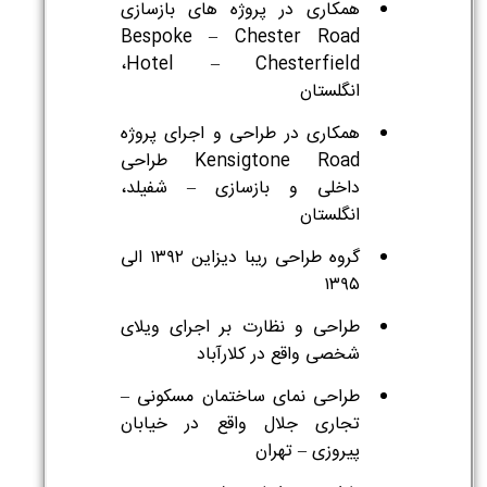
همکاری در پروژه های بازسازی
Bespoke – Chester Road
Hotel – Chesterfield،
انگلستان
همکاری در طراحی و اجرای پروژه
Kensigtone Road طراحی
داخلی و بازسازی – شفیلد،
انگلستان
گروه طراحی ریبا دیزاین ۱۳۹۲ الی
۱۳۹۵
طراحی و نظارت بر اجرای ویلای
شخصی واقع در کلارآباد
طراحی نمای ساختمان مسکونی –
تجاری جلال واقع در خیابان
پیروزی – تهران