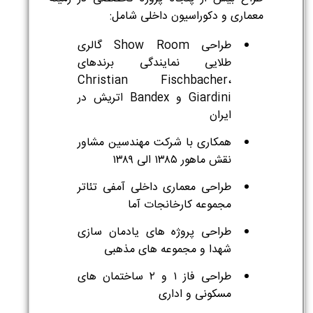
معماری و دکوراسیون داخلی شامل:
طراحی Show Room گالری
طلایی نمایندگی برندهای
Christian Fischbacher،
Giardini و Bandex اتریش در
ایران
همکاری با شرکت مهندسین مشاور
نقش ماهور ۱۳۸۵ الی ۱۳۸۹
طراحی معماری داخلی آمفی تئاتر
مجموعه کارخانجات آما
طراحی پروژه های یادمان سازی
شهدا و مجموعه های مذهبی
طراحی فاز ۱ و ۲ ساختمان های
مسکونی و اداری