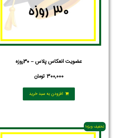
تلفن همراه :
*
شماره واتس‌اپ :
*
عضویت انعکاس پلاس – 30روزه
300,000
تومان
افزودن به سبد خرید
تخفیف ویژه!