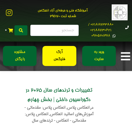
آموزشگاه فنی و حرفه‌ای آزاد انعکاس
شماره ثبت 29570
02188733880 /
02188730621
0
0۹۲۰۵۲۰۱۳۸۸
ورود به
آرک
مشاوره
سایت
فلیکس
رایگان
تغییرات و ترندهای سال 2025 در
دکوراسیون داخلی | بخش چهارم
انعکاس پلاس
انعکاس پلاس: مقدماتی -
در
,
آموزش‌های اساتید انعکاس
انعکاس پلاس:
,
مقدماتی - انعکاس - ترندهای سال