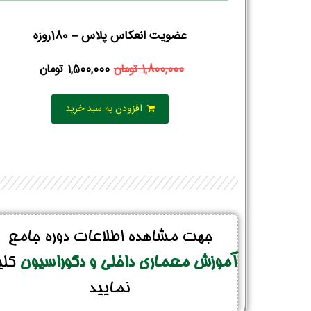
عضویت انعکاس پلاس – 180روزه
1,800,000
تومان
1,500,000
تومان
افزودن به سبد خرید
جهت مشاهده اطلاعات دوره جامع
آموزش معماری داخلی و دکوراسیون
کل
نمایید