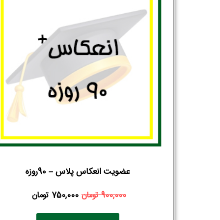
عضویت انعکاس پلاس – 90روزه
900,000
تومان
750,000
تومان