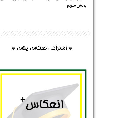
بخش سوم
* اشتراک انعکاس پلاس *
نام و نام خانوادگی :
*