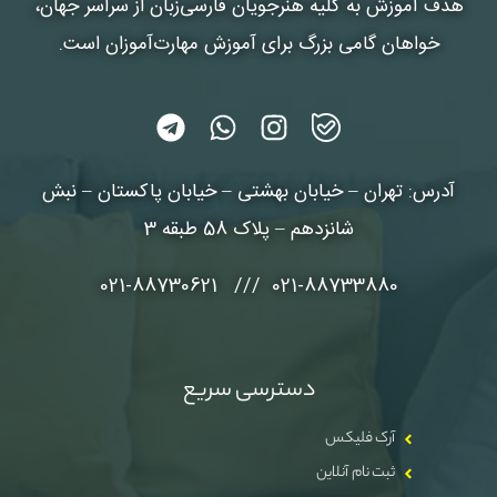
هدف آموزش به کلیه هنرجویان فارسی‌زبان از سراسر جهان،
خواهان گامی بزرگ برای آموزش مهارت‌آموزان است.
آدرس: تهران – خیابان بهشتی – خیابان پاکستان – نبش
شانزدهم – پلاک 58 طبقه 3
021-88733880 /// 021-88730621
دسترسی سریع
آرک فلیکس
ثبت نام آنلاین