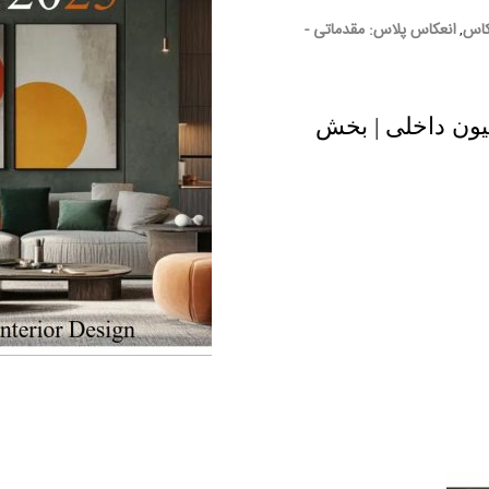
کاس
انعکاس پلاس: مقدماتی -
,
ل 2025 در دکوراسیون داخلی | بخش
خانوادگی :
*
تلفن همراه :
*
شماره واتس‌اپ :
*