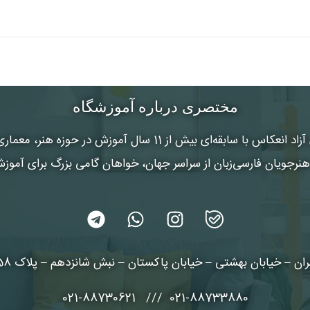
مختصری درباره آموزشگاه
 آزاد انعکاس
با سابقه‌ای بیش از 11 سال آموزش در حوزه هنر
رجویان فارسی‌زبان از سراسر جهان، خواهان گامی بزرگ برای آموز
ان – خیابان بهشتی – خیابان پاکستان – نبش شانزدهم – پلاک 58 طبقه 3
021-88733880 /// 021-88730621