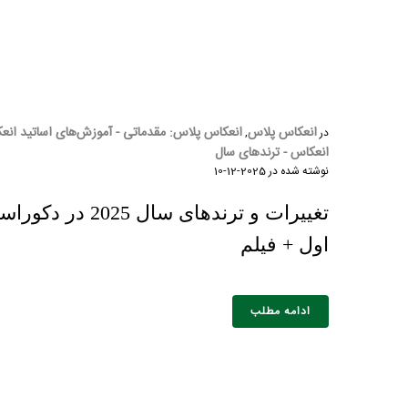
انعکاس پلاس
انعکاس پلاس: مقدماتی - آموزش‌های اساتید انع
در
,
انعکاس - ترندهای سال
نوشته شده در
2025-12-10
تغییرات و ترندهای سا
اول + فیلم
ادامه مطلب