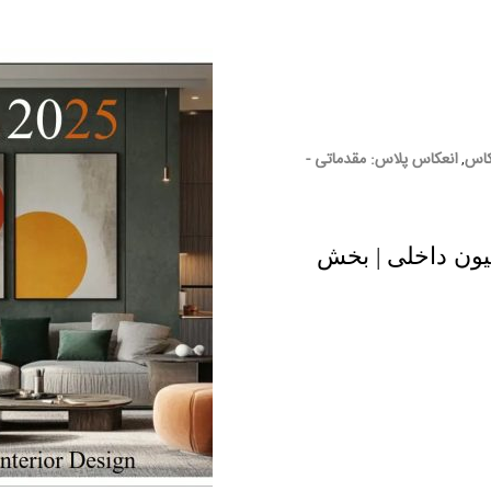
کاس
انعکاس پلاس: مقدماتی -
,
ل 2025 در دکوراسیون داخلی | بخش