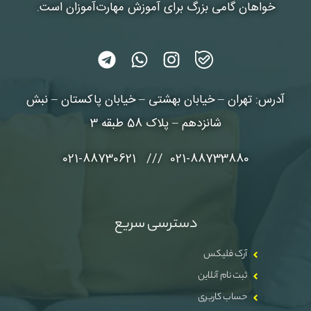
خواهان گامی بزرگ برای آموزش مهارت‌آموزان است.
آدرس: تهران – خیابان بهشتی – خیابان پاکستان – نبش
شانزدهم – پلاک 58 طبقه 3
021-88733880 /// 021-88730621
دسترسی سریع
آرک فلیکس
ثبت نام آنلاین
حساب کاربری