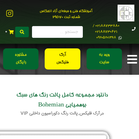
آموزشگاه فنی و حرفه‌ای آزاد انعکاس
شماره ثبت 29570
02188733880 /
02188730621
0
0۹۲۰۵۲۰۱۳۸۸
ورود به
آرک
مشاوره
سایت
فلیکس
رایگان
دانلود مجموعه کامل پالت رنگ‌ های سبک
بوهمیایی Bohemian
آرک فلیکس
پالت رنگ دکوراسیون داخلی VIP
در
,