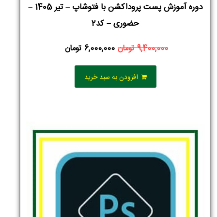
دوره آموزش پست پروداکشن با فتوشاپ – تیر 1405 –
حضوری – کد2
9,400,000
تومان
6,000,000
تومان
افزودن به سبد خرید