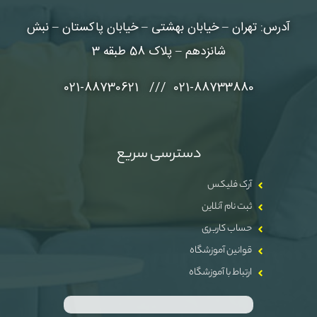
آدرس: تهران – خیابان بهشتی – خیابان پاکستان – نبش
شانزدهم – پلاک 58 طبقه 3
021-88733880 /// 021-88730621
دسترسی سریع
آرک فلیکس
ثبت نام آنلاین
حساب کاربری
قوانین آموزشگاه
ارتباط با آموزشگاه