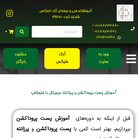
آموزشگاه فنی و حرفه‌ای آزاد انعکاس
شماره ثبت 29570
02188733880 /
02188730621
0
0۹۲۰۵۲۰۱۳۸۸
ورود به
آرک
مشاوره
سایت
فلیکس
رایگان
آموزش پست پروداکشن و پرزانته دیجیتال با فتوشاپ
قبل از اینکه به دوره‌های
آموزش پست پروداکشن
بپردازیم، بهتر است کمی با
پست پروداکشن
و
پرزانته