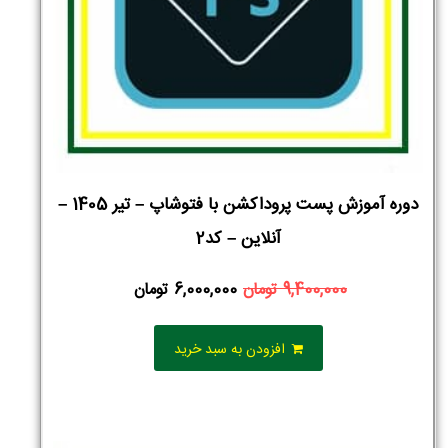
دوره آموزش پست پروداکشن با فتوشاپ – تیر 1405 –
آنلاین – کد2
9,400,000
تومان
6,000,000
تومان
افزودن به سبد خرید