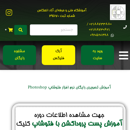
آموزشگاه فنی و حرفه‌ای آزاد انعکاس
شماره ثبت 29570
02188733880 /
02188730621
0
0۹۲۰۵۲۰۱۳۸۸
ورود به
آرک
مشاوره
سایت
فلیکس
رایگان
آموزش تصویری رایگان نرم افزار فتوشاپ Photoshop
جهت مشاهده اطلاعات دوره
آموزش پست پروداکشن با فتوشاپ
کلیک