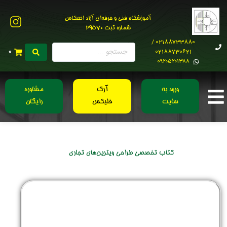
آموزشگاه فنی و حرفه‌ای آزاد انعکاس
شماره ثبت 29570
02188733880 /
02188730621
0
0۹۲۰۵۲۰۱۳۸۸
ورود به
آرک
مشاوره
سایت
فلیکس
رایگان
کتاب تخصصی طراحی ویترین‌های تجاری