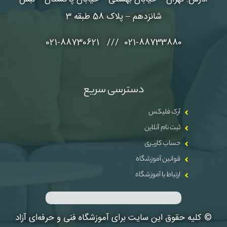
شانزدهم – پلاک 58 طبقه 3
021-88733880 /// 021-88730621
دسترسی سریع
آرک فلیکس
ثبت نام آنلاین
حساب کاربری
قوانین آموزشگاه
ارتباط با آموزشگاه
© کلیه حقوق این سایت برای آموزشگاه فنی و حرفه‌ای آزاد