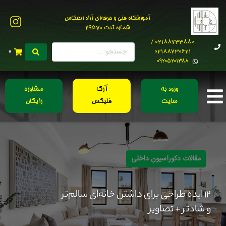
آموزشگاه فنی و حرفه‌ای آزاد انعکاس
شماره ثبت 29570
02188733880 /
02188730621
0
0۹۲۰۵۲۰۱۳۸۸
ورود به
آرک
مشاوره
سایت
فلیکس
رایگان
مقالات دکوراسیون داخلی
۱۲ ایده طراحی برای داشتن خانه‌ای سالم‌تر
و شادتر + تصاویر