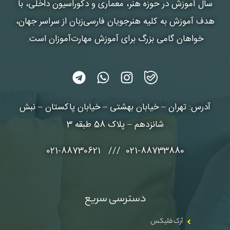
سال آموزش در حوزه هنر، معماری و دکوراسیون داخلی، با
هدف آموزش به کلیه هنرجویان فارسی‌زبان از سراسر جهان،
خواهان گامی بزرگ برای آموزش مهارت‌آموزان است.
آدرس: تهران – خیابان بهشتی – خیابان پاکستان – نبش
شانزدهم – پلاک 58 طبقه 3
021-88733880 /// 021-88730621
دسترسی سریع
آرک فلیکس