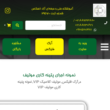
آموزشگاه فنی و حرفه‌ای آزاد انعکاس
شماره ثبت 29570
02188733880 /
02188730621
0
0۹۲۰۵۲۰۱۳۸۸
ورود به
آرک
مشاوره
سایت
فلیکس
رایگان
نمونه اجرای پتینه کاری موتیف
آرک فلیکس
موتیف کلاسیک VIP
نمونه پتینه
در
,
,
کاری موتیف VIP