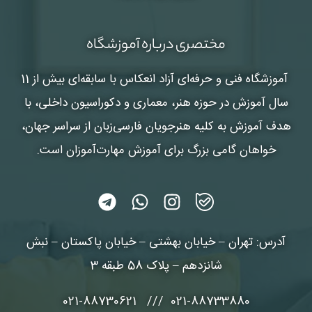
مختصری درباره آموزشگاه
آموزشگاه فنی و حرفه‌ای آزاد انعکاس
با سابقه‌ای بیش از 11
سال آموزش در حوزه هنر، معماری و دکوراسیون داخلی، با
هدف آموزش به کلیه هنرجویان فارسی‌زبان از سراسر جهان،
خواهان گامی بزرگ برای آموزش مهارت‌آموزان است.
آدرس: تهران – خیابان بهشتی – خیابان پاکستان – نبش
شانزدهم – پلاک 58 طبقه 3
021-88733880 /// 021-88730621