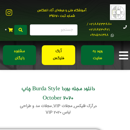
آموزشگاه فنی و حرفه‌ای آزاد انعکاس
شماره ثبت 29570
02188733880 /
02188730621
0
0۹۲۰۵۲۰۱۳۸۸
ورود به
آرک
مشاوره
سایت
فلیکس
رایگان
دانلود مجله بوردا Burda Style چاپ
October 2020
آرک فلیکس
مجلات VIP
مجلات مد و طراحی
در
,
,
لباس 2020 VIP