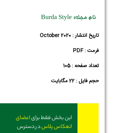
نام مجله: Burda Style
تاریخ انتشار : October 2020
فرمت : PDF
تعداد صفحه : 105
حجم فایل :‌ 22 مگابایت
این بخش فقط برای
اعضای
انعکاس پلاس
در دسترس