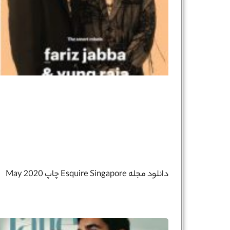
نام و نام خانوادگی :
*
تلفن همراه :
*
شماره واتس‌اپ :
*
دانلود مجله Esquire Singapore چاپ May 2020