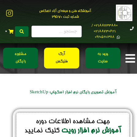
آموزشگاه فنی و حرفه‌ای آزاد انعکاس
شماره ثبت 29570
02188733880 /
02188730621
0
0۹۲۰۵۲۰۱۳۸۸
ورود به
آرک
مشاوره
سایت
فلیکس
رایگان
آموزش تصویری رایگان نرم افزار اسکچاپ SketchUp
جهت مشاهده اطلاعات دوره
آموزش نرم افزار رویت
کلیک نمایید