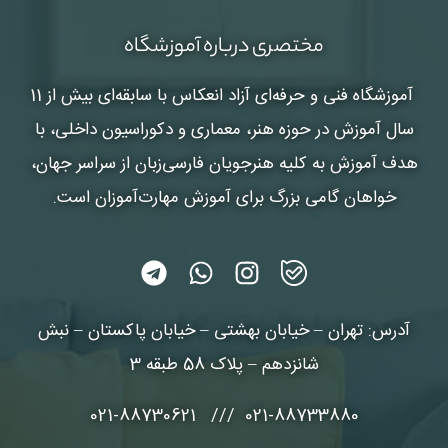
مختصری درباره آموزشگاه
آموزشگاه فنی و حرفه‌ای آزاد انعکاس
با سابقه‌ای بیش از 11
سال آموزش در حوزه هنر، معماری و دکوراسیون داخلی، با
هدف آموزش به کلیه هنرجویان فارسی‌زبان از سراسر جهان،
خواهان گامی بزرگ برای آموزش مهارت‌آموزان است.
آدرس: تهران – خیابان بهشتی – خیابان پاکستان – نبش
شانزدهم – پلاک 58 طبقه 3
021-88733880 /// 021-88730621