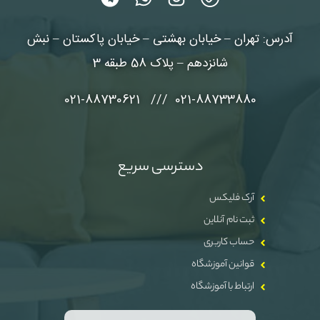
آدرس: تهران – خیابان بهشتی – خیابان پاکستان – نبش
شانزدهم – پلاک 58 طبقه 3
021-88733880 /// 021-88730621
دسترسی سریع
آرک فلیکس
ثبت نام آنلاین
حساب کاربری
قوانین آموزشگاه
ارتباط با آموزشگاه