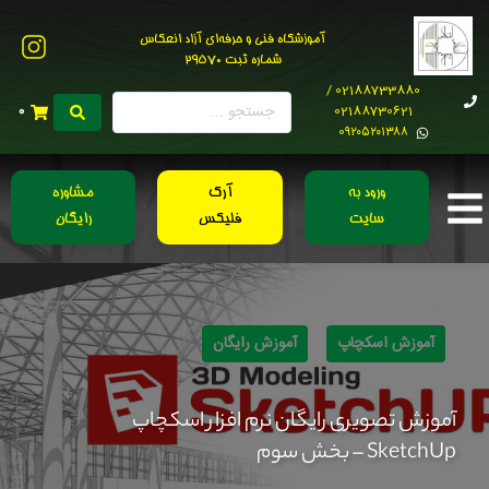
آموزشگاه فنی و حرفه‌ای آزاد انعکاس
شماره ثبت 29570
02188733880 /
02188730621
0
0۹۲۰۵۲۰۱۳۸۸
ورود به
آرک
مشاوره
سایت
فلیکس
رایگان
آموزش اسکچاپ
آموزش رایگان
آموزش تصویری رایگان نرم افزار اسکچاپ
SketchUp – بخش سوم