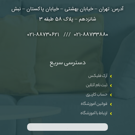
آدرس: تهران – خیابان بهشتی – خیابان پاکستان – نبش
شانزدهم – پلاک 58 طبقه 3
021-88733880 /// 021-88730621
دسترسی سریع
آرک فلیکس
ثبت نام آنلاین
حساب کاربری
قوانین آموزشگاه
ارتباط با آموزشگاه