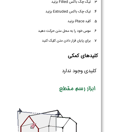
تیک چک باکس Filled بزنید
تیک چک باکس Extruded بزنید
کلید Place بزنید
موس خود را به محل متن حرکت دهید
برای پایان قرار دادن متن کلیک کنید
نام و نام خانوادگی :
*
کلید‌های کمکی
کلیدی وجود ندارد
تلفن همراه :
*
ابزار رسم مقطع
شماره واتس‌اپ :
*