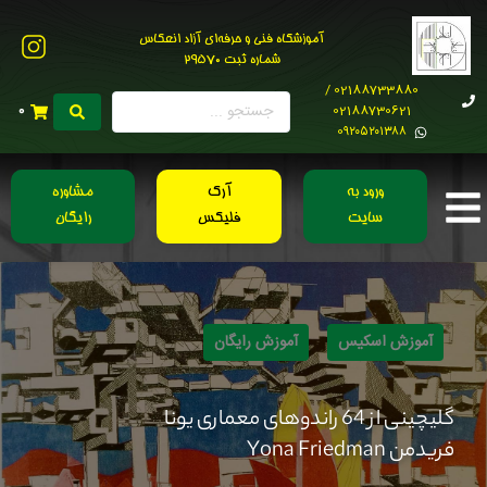
آموزشگاه فنی و حرفه‌ای آزاد انعکاس
شماره ثبت 29570
02188733880 /
02188730621
0
0۹۲۰۵۲۰۱۳۸۸
ورود به
آرک
مشاوره
سایت
فلیکس
رایگان
آموزش اسکیس
آموزش رایگان
گلیچینی از 64 راندوهای معماری یونا
فریدمن Yona Friedman