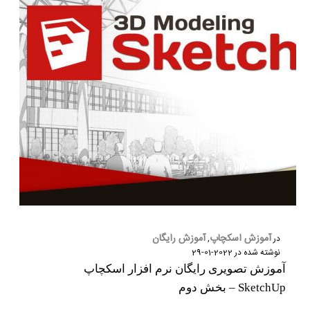
نام و نام خانوادگی :
*
تلفن همراه :
*
آموزش اسکچاپ
آموزش رایگان
در
,
نوشته شده در
2022-01-29
شماره واتس‌اپ :
*
آموزش تصویری رایگان نرم افزار اسکچاپ
SketchUp – بخش دوم