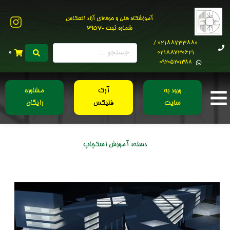
آموزشگاه فنی و حرفه‌ای آزاد انعکاس
شماره ثبت 29570
02188733880 /
02188730621
0
0۹۲۰۵۲۰۱۳۸۸
ورود به
آرک
مشاوره
سایت
فلیکس
رایگان
دسته:
آموزش اسکچاپ