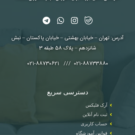
آدرس: تهران – خیابان بهشتی – خیابان پاکستان – نبش
شانزدهم – پلاک 58 طبقه 3
021-88733880 /// 021-88730621
دسترسی سریع
آرک فلیکس
ثبت نام آنلاین
حساب کاربری
قوانین آموزشگاه