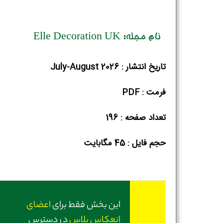
نام مجله: Elle Decoration UK
تاریخ انتشار : July-August 2026
فرمت : PDF
تعداد صفحه : 196
حجم فایل :‌ 45 مگابایت
این بخش فقط برای
اعضای
انعکاس پلاس
در دسترس