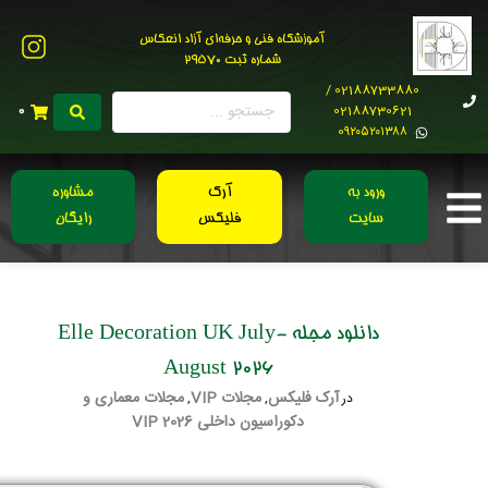
آموزشگاه فنی و حرفه‌ای آزاد انعکاس
شماره ثبت 29570
02188733880 /
02188730621
0
0۹۲۰۵۲۰۱۳۸۸
ورود به
آرک
مشاوره
سایت
فلیکس
رایگان
دانلود مجله Elle Decoration UK July-
August 2026
آرک فلیکس
مجلات VIP
مجلات معماری و
در
,
,
دکوراسیون داخلی 2026 VIP