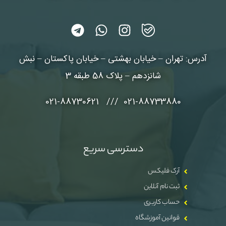
آدرس: تهران – خیابان بهشتی – خیابان پاکستان – نبش
شانزدهم – پلاک 58 طبقه 3
021-88733880 /// 021-88730621
دسترسی سریع
آرک فلیکس
ثبت نام آنلاین
حساب کاربری
قوانین آموزشگاه