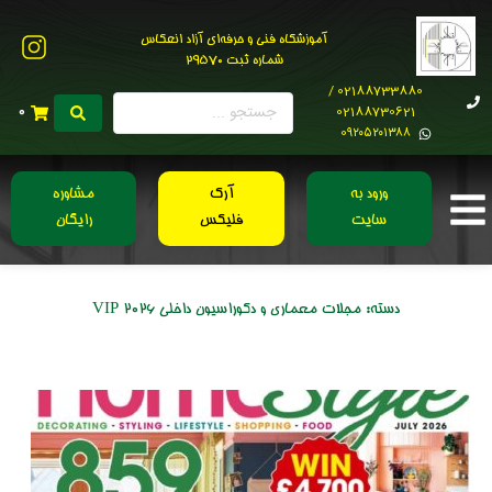
آموزشگاه فنی و حرفه‌ای آزاد انعکاس
شماره ثبت 29570
02188733880 /
02188730621
0
0۹۲۰۵۲۰۱۳۸۸
ورود به
آرک
مشاوره
سایت
فلیکس
رایگان
دسته:
مجلات معماری و دکوراسیون داخلی 2026 VIP