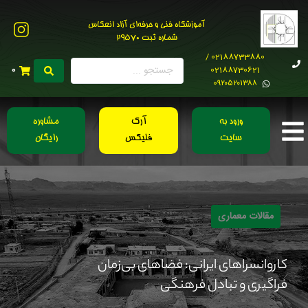
آموزشگاه فنی و حرفه‌ای آزاد انعکاس
شماره ثبت 29570
02188733880 /
02188730621
0
0۹۲۰۵۲۰۱۳۸۸
ورود به
آرک
مشاوره
سایت
فلیکس
رایگان
مقالات معماری
کاروانسراهای ایرانی: فضاهای بی‌زمان
فراگیری و تبادل فرهنگی