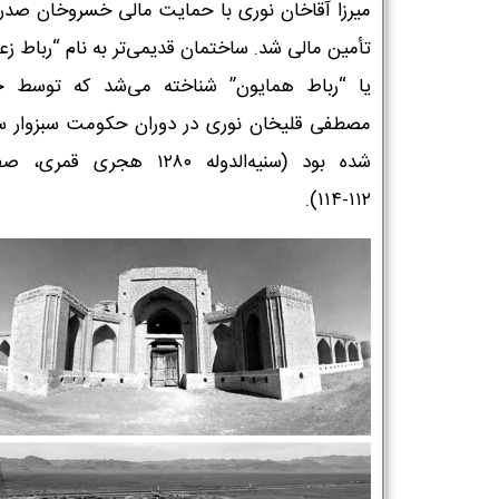
میرزا آقاخان نوری با حمایت مالی خسروخان صدرا
تأمین مالی شد. ساختمان قدیمی‌تر به نام “رباط زع
یا “رباط همایون” شناخته می‌شد که توسط 
مصطفی قلیخان نوری در دوران حکومت سبزوار س
شده بود (سنیه‌الدوله ۱۲۸۰ هجری قمر
۱۱۲-۱۱۴).