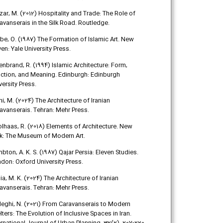
zar, M. (2012) Hospitality and Trade: The Role of
avanserais in the Silk Road. Routledge.
be, O. (1987) The Formation of Islamic Art. New
en: Yale University Press.
lenbrand, R. (1994) Islamic Architecture: Form,
ction, and Meaning. Edinburgh: Edinburgh
versity Press.
ni, M. (2024) The Architecture of Iranian
avanserais. Tehran: Mehr Press.
lhaas, R. (2018) Elements of Architecture. New
k: The Museum of Modern Art.
bton, A. K. S. (1987) Qajar Persia: Eleven Studies.
don: Oxford University Press.
nia, M. K. (2024) The Architecture of Iranian
avanserais. Tehran: Mehr Press.
eghi, N. (2021) From Caravanserais to Modern
lters: The Evolution of Inclusive Spaces in Iran.