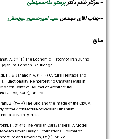
– سرکار خانم دکتر
پرستو ملاحسینعلی
– جناب آقای مهندس
سید امیرحسین نوربخش
منابع:
nat, A. (1994) The Economic History of Iran During
 Qajar Era. London: Routledge.
di, H., & Jahangir, A. (2020) Cultural Heritage and
ial Functionality: Reinterpreting Caravanserais in
 Modern Context. Journal of Architectural
servation, 25(3), 114-130.
rani, Z. (2008) The Grid and the Image of the City: A
dy of the Architecture of Persian Urbanism.
umbia University Press.
rokhi, H. (2019) The Persian Caravanserai: A Model
 Modern Urban Design. International Journal of
hitecture and Urbanism, 43(4), 56-72.