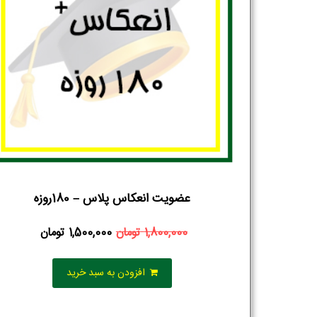
عضویت انعکاس پلاس – 180روزه
1,800,000
تومان
1,500,000
تومان
افزودن به سبد خرید