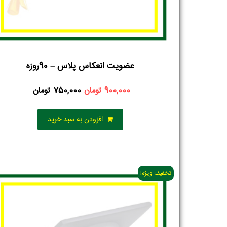
عضویت انعکاس پلاس – 90روزه
900,000
تومان
750,000
تومان
افزودن به سبد خرید
تخفیف ویژه!