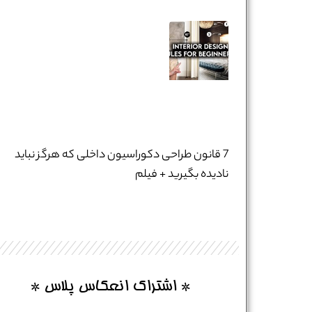
نام و نام خانوادگی :
*
تلفن همراه :
*
7 قانون طراحی دکوراسیون داخلی که هرگز نباید
نادیده بگیرید + فیلم
شماره واتس‌اپ :
*
* اشتراک انعکاس پلاس *