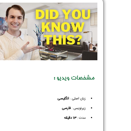
مشخصات ویدیو :
زبان اصلی :
انگلیسی
زیرنویس :‌
فارسی
مدت :
13 دقیقه