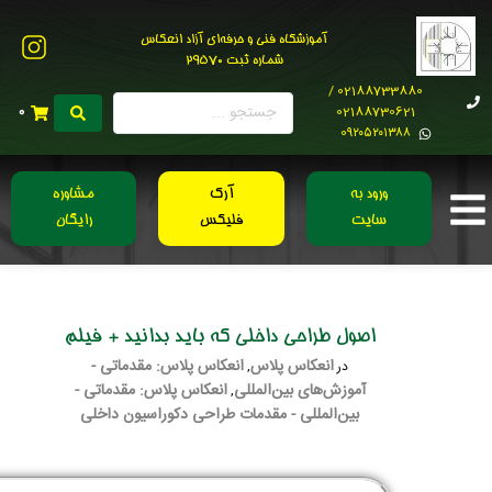
آموزشگاه فنی و حرفه‌ای آزاد انعکاس
شماره ثبت 29570
02188733880 /
02188730621
0
0۹۲۰۵۲۰۱۳۸۸
ورود به
آرک
مشاوره
سایت
فلیکس
رایگان
اصول طراحی داخلی که باید بدانید + فیلم
انعکاس پلاس
انعکاس پلاس: مقدماتی -
در
,
آموزش‌های بین‌المللی
انعکاس پلاس: مقدماتی -
,
بین‌المللی - مقدمات طراحی دکوراسیون داخلی