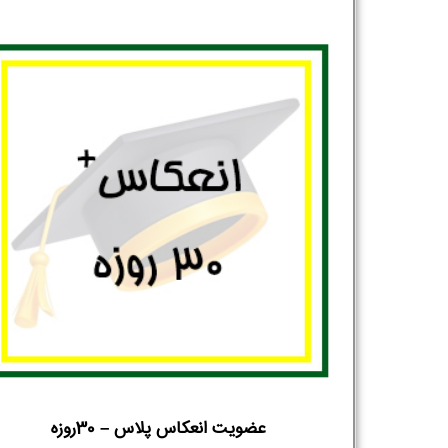
عضویت انعکاس پلاس – 30روزه