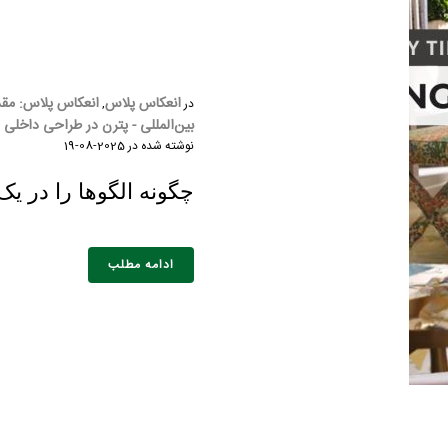
انعکاس پلاس
انعکاس پلاس: مقدم
در
,
بین‌المللی - پترن در طراحی داخلی
نوشته شده در
2025-08-19
چگونه الگوها را در یک
خانوادگی :
*
تلفن همراه :
*
شماره واتس‌اپ :
*
ادامه مطلب