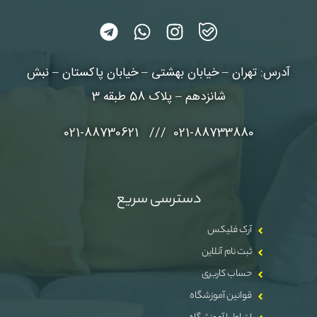
آدرس: تهران – خیابان بهشتی – خیابان پاکستان – نبش
شانزدهم – پلاک 58 طبقه 3
021-88733880 /// 021-88730621
دسترسی سریع
آرک فلیکس
ثبت نام آنلاین
حساب کاربری
قوانین آموزشگاه