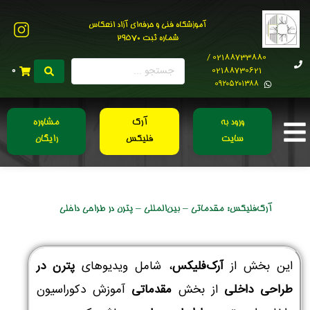
آموزشگاه فنی و حرفه‌ای آزاد انعکاس
شماره ثبت 29570
02188733880 /
02188730621
0
0۹۲۰۵۲۰۱۳۸۸
ورود به
آرک
مشاوره
سایت
فلیکس
رایگان
آرک‌فلیکس: مقدماتی – بین‌المللی – پترن در طراحی داخلی
این بخش از
آرک‌فلیکس
، شامل ویدیوهای
پترن در
طراحی داخلی
از بخش
مقدماتی
آموزش دکوراسیون