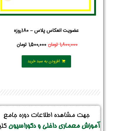
عضویت انعکاس پلاس – 180روزه
1,800,000
تومان
1,500,000
تومان
افزودن به سبد خرید
جهت مشاهده اطلاعات دوره جامع
آموزش معماری داخلی و دکوراسیون
کل