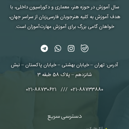
سال آموزش در حوزه هنر، معماری و دکوراسیون داخلی، با
هدف آموزش به کلیه هنرجویان فارسی‌زبان از سراسر جهان،
خواهان گامی بزرگ برای آموزش مهارت‌آموزان است.
آدرس: تهران – خیابان بهشتی – خیابان پاکستان – نبش
شانزدهم – پلاک 58 طبقه 3
021-88733880 /// 021-88730621
دسترسی سریع