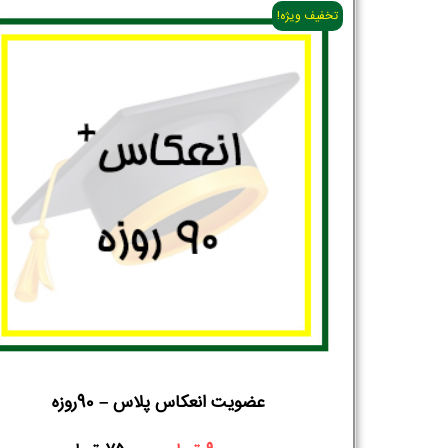
تخفیف ویژه!
عضویت انعکاس پلاس – 90روزه