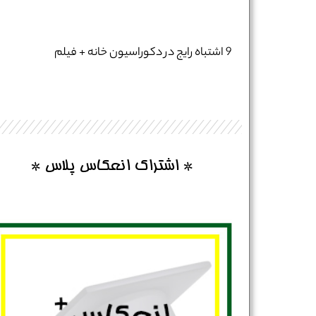
نام و نام خانوادگی :
*
9 اشتباه رایج در دکوراسیون خانه + فیلم
تلفن همراه :
*
شماره واتس‌اپ :
*
* اشتراک انعکاس پلاس *