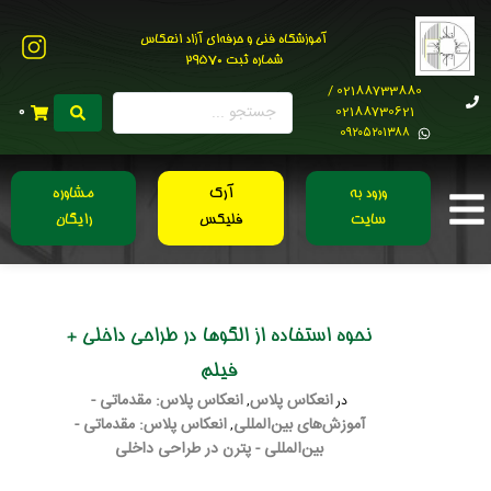
آموزشگاه فنی و حرفه‌ای آزاد انعکاس
شماره ثبت 29570
02188733880 /
02188730621
0
0۹۲۰۵۲۰۱۳۸۸
ورود به
آرک
مشاوره
سایت
فلیکس
رایگان
نحوه استفاده از الگوها در طراحی داخلی +
فیلم
انعکاس پلاس
انعکاس پلاس: مقدماتی -
در
,
آموزش‌های بین‌المللی
انعکاس پلاس: مقدماتی -
,
بین‌المللی - پترن در طراحی داخلی