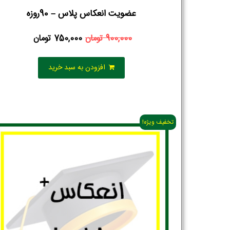
عضویت انعکاس پلاس – 90روزه
900,000
تومان
750,000
تومان
افزودن به سبد خرید
تخفیف ویژه!