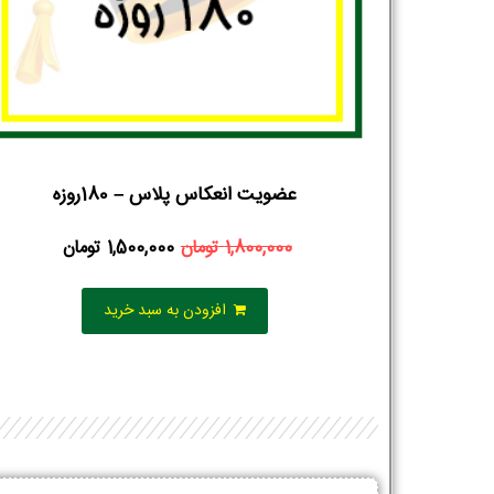
عضویت انعکاس پلاس – 180روزه
1,800,000
تومان
1,500,000
تومان
افزودن به سبد خرید