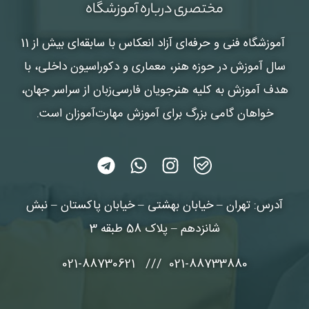
مختصری درباره آموزشگاه
آموزشگاه فنی و حرفه‌ای آزاد انعکاس
با سابقه‌ای بیش از 11
سال آموزش در حوزه هنر، معماری و دکوراسیون داخلی، با
هدف آموزش به کلیه هنرجویان فارسی‌زبان از سراسر جهان،
خواهان گامی بزرگ برای آموزش مهارت‌آموزان است.
آدرس: تهران – خیابان بهشتی – خیابان پاکستان – نبش
شانزدهم – پلاک 58 طبقه 3
021-88733880 /// 021-88730621