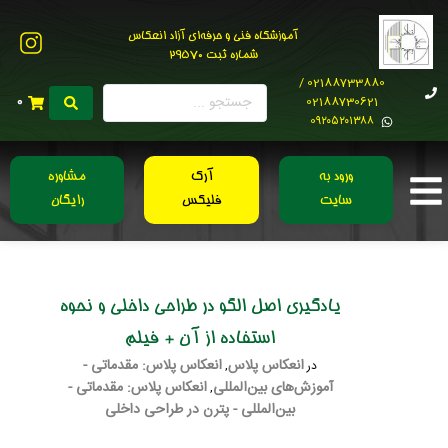
آموزشگاه فنی و حرفه‌ای آزاد انعکاس
شماره ثبت 29570
02188733880 /
02188730621
0
0۹۲۰۵۲۰۱۳۸۸
ورود به
آرک
مشاوره
سایت
فلیکس
رایگان
یادگیری اصل الگو در طراحی داخلی و نحوه
استفاده از آن + فیلم
انعکاس پلاس
انعکاس پلاس: مقدماتی -
در
,
آموزش‌های بین‌المللی
انعکاس پلاس: مقدماتی -
,
بین‌المللی - پترن در طراحی داخلی