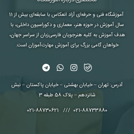
مختصری درباره آموزشگاه
آموزشگاه فنی و حرفه‌ای آزاد انعکاس
با سابقه‌ای بیش از 11
سال آموزش در حوزه هنر، معماری و دکوراسیون داخلی، با
هدف آموزش به کلیه هنرجویان فارسی‌زبان از سراسر جهان،
خواهان گامی بزرگ برای آموزش مهارت‌آموزان است.
آدرس: تهران – خیابان بهشتی – خیابان پاکستان – نبش
شانزدهم – پلاک 58 طبقه 3
021-88733880 /// 021-88730621