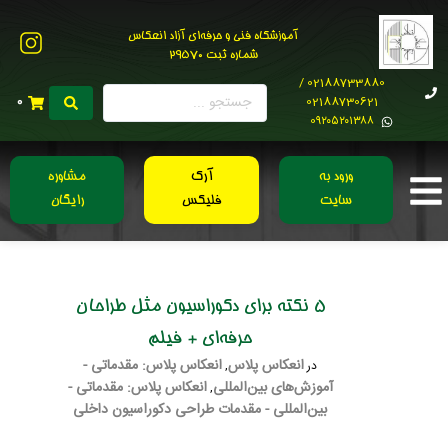
آموزشگاه فنی و حرفه‌ای آزاد انعکاس
شماره ثبت 29570
02188733880 /
02188730621
0
0۹۲۰۵۲۰۱۳۸۸
ورود به
آرک
مشاوره
سایت
فلیکس
رایگان
5 نکته برای دکوراسیون مثل طراحان
حرفه‌ای + فیلم
انعکاس پلاس
انعکاس پلاس: مقدماتی -
در
,
آموزش‌های بین‌المللی
انعکاس پلاس: مقدماتی -
,
بین‌المللی - مقدمات طراحی دکوراسیون داخلی