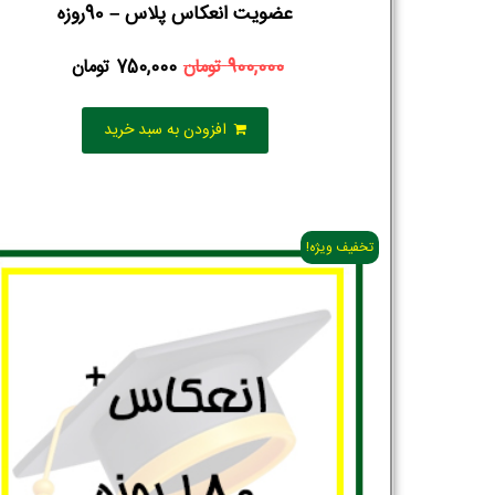
عضویت انعکاس پلاس – 90روزه
900,000
تومان
750,000
تومان
افزودن به سبد خرید
تخفیف ویژه!