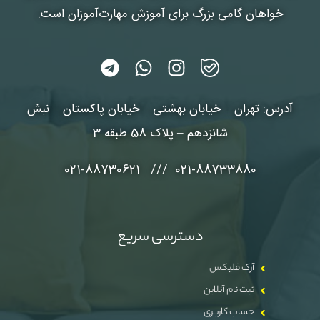
خواهان گامی بزرگ برای آموزش مهارت‌آموزان است.
آدرس: تهران – خیابان بهشتی – خیابان پاکستان – نبش
شانزدهم – پلاک 58 طبقه 3
021-88733880 /// 021-88730621
دسترسی سریع
آرک فلیکس
ثبت نام آنلاین
حساب کاربری