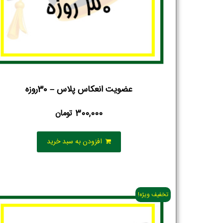
عضویت انعکاس پلاس – 30روزه
300,000
تومان
افزودن به سبد خرید
تخفیف ویژه!