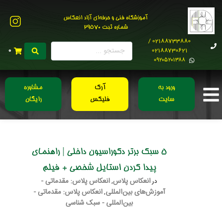
آموزشگاه فنی و حرفه‌ای آزاد انعکاس
شماره ثبت 29570
02188733880 /
02188730621
0
0۹۲۰۵۲۰۱۳۸۸
ورود به
آرک
مشاوره
سایت
فلیکس
رایگان
5 سبک برتر دکوراسیون داخلی | راهنمای
پیدا کردن استایل شخصی + فیلم
انعکاس پلاس
انعکاس پلاس: مقدماتی -
در
,
آموزش‌های بین‌المللی
انعکاس پلاس: مقدماتی -
,
بین‌المللی - سبک شناسی