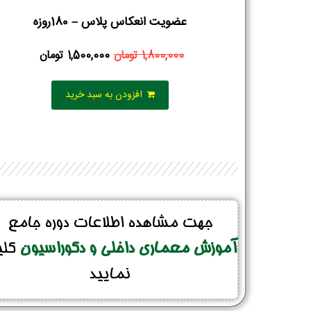
عضویت انعکاس پلاس – 180روزه
1,800,000
تومان
1,500,000
تومان
افزودن به سبد خرید
جهت مشاهده اطلاعات دوره جامع
آموزش معماری داخلی و دکوراسیون
کل
نمایید