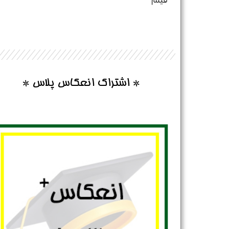
فیلم
* اشتراک انعکاس پلاس *