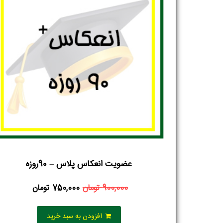
عضویت انعکاس پلاس – 90روزه
900,000
تومان
750,000
تومان
افزودن به سبد خرید