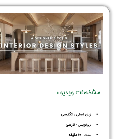
مشخصات ویدیو :
زبان اصلی :
انگلیسی
زیرنویس :‌
فارسی
مدت :
10 دقیقه