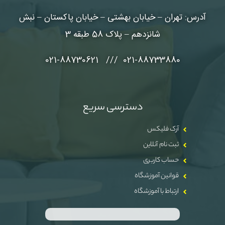
آدرس: تهران – خیابان بهشتی – خیابان پاکستان – نبش
شانزدهم – پلاک 58 طبقه 3
021-88733880 /// 021-88730621
دسترسی سریع
آرک فلیکس
ثبت نام آنلاین
حساب کاربری
قوانین آموزشگاه
ارتباط با آموزشگاه