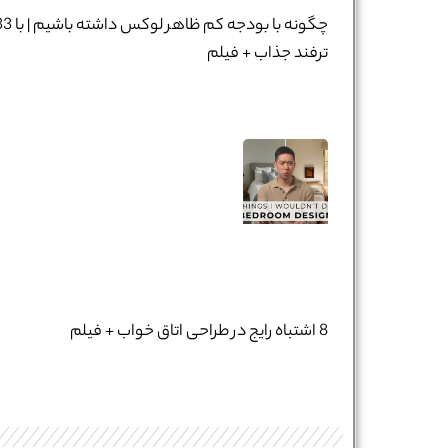
چگونه با بودجه کم ظاهر لوکس داشته
ترفند جذاب + فیلم
نام و نام خانوادگی :
*
تلفن همراه :
*
8 اشتباه رایج در طراحی اتاق خواب + فیلم
شماره واتس‌اپ :
*