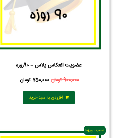
عضویت انعکاس پلاس – 90روزه
900,000
تومان
750,000
تومان
افزودن به سبد خرید
تخفیف ویژه!