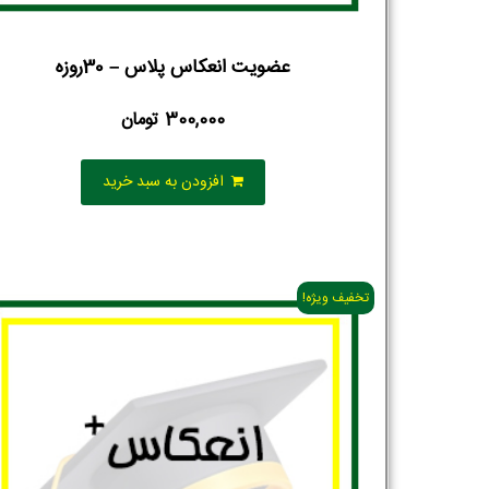
عضویت انعکاس پلاس – 30روزه
300,000
تومان
افزودن به سبد خرید
تخفیف ویژه!