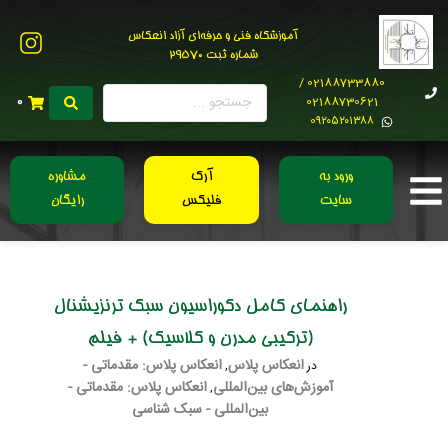
آموزشگاه فنی و حرفه‌ای آزاد انعکاس
شماره ثبت 29570
02188733880 /
02188730621
0
0۹۲۰۵۲۰۱۳۸۸
ورود به
آرک
مشاوره
سایت
فلیکس
رایگان
راهنمای کامل دکوراسیون سبک ترنزیشنال
(ترکیبی مدرن و کلاسیک) + فیلم
انعکاس پلاس
انعکاس پلاس: مقدماتی -
در
,
آموزش‌های بین‌المللی
انعکاس پلاس: مقدماتی -
,
بین‌المللی - سبک شناسی