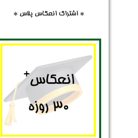
* اشتراک انعکاس پلاس *