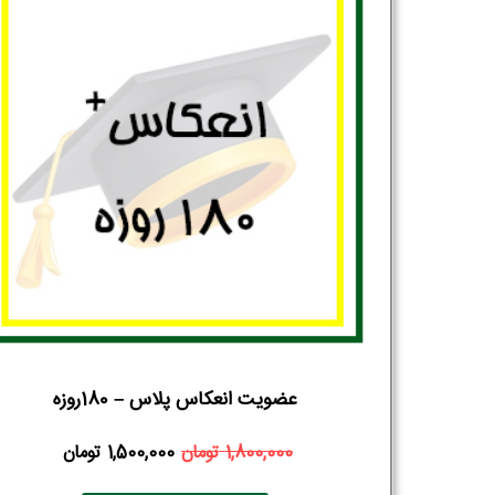
عضویت انعکاس پلاس – 180روزه
1,800,000
تومان
1,500,000
تومان