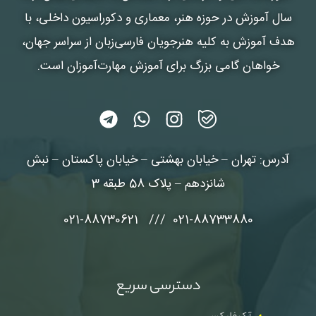
سال آموزش در حوزه هنر، معماری و دکوراسیون داخلی، با
هدف آموزش به کلیه هنرجویان فارسی‌زبان از سراسر جهان،
خواهان گامی بزرگ برای آموزش مهارت‌آموزان است.
آدرس: تهران – خیابان بهشتی – خیابان پاکستان – نبش
شانزدهم – پلاک 58 طبقه 3
021-88733880 /// 021-88730621
دسترسی سریع