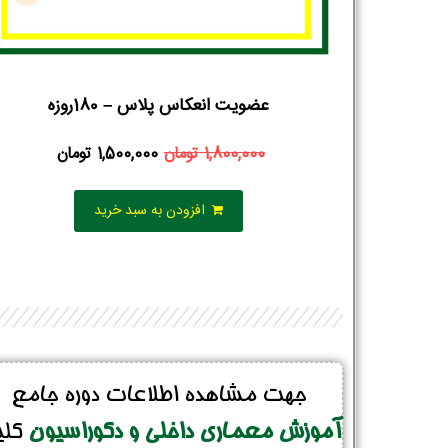
عضویت انعکاس پلاس – 180روزه
1,800,000
تومان
1,500,000
تومان
افزودن به سبد خرید
جهت مشاهده اطلاعات دوره جامع
آموزش معماری داخلی و دکوراسیون
کل