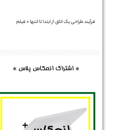
فرآیند طراحی یک اتاق از ابتدا تا انتها + فیلم
* اشتراک انعکاس پلاس *