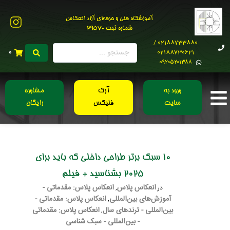
آموزشگاه فنی و حرفه‌ای آزاد انعکاس
شماره ثبت 29570
02188733880 /
02188730621
0
0۹۲۰۵۲۰۱۳۸۸
ورود به
آرک
مشاوره
سایت
فلیکس
رایگان
10 سبک برتر طراحی داخلی که باید برای
2025 بشناسید + فیلم
انعکاس پلاس
انعکاس پلاس: مقدماتی -
در
,
آموزش‌های بین‌المللی
انعکاس پلاس: مقدماتی -
,
بین‌المللی - ترندهای سال
انعکاس پلاس: مقدماتی
,
- بین‌المللی - سبک شناسی