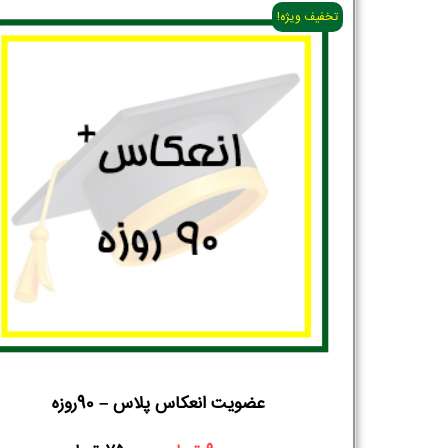
تخفیف ویژه!
عضویت انعکاس پلاس – 90روزه