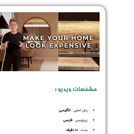
مشخصات ویدیو :
زبان اصلی :
انگلیسی
زیرنویس :‌
فارسی
مدت :
10 دقیقه