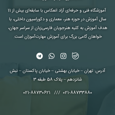
آموزشگاه فنی و حرفه‌ای آزاد انعکاس
با سابقه‌ای بیش از 11
سال آموزش در حوزه هنر، معماری و دکوراسیون داخلی، با
هدف آموزش به کلیه هنرجویان فارسی‌زبان از سراسر جهان،
خواهان گامی بزرگ برای آموزش مهارت‌آموزان است.
آدرس: تهران – خیابان بهشتی – خیابان پاکستان – نبش
شانزدهم – پلاک 58 طبقه 3
021-88733880 /// 021-88730621