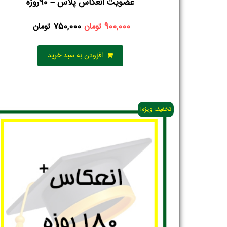
عضویت انعکاس پلاس – 90روزه
900,000
تومان
750,000
تومان
افزودن به سبد خرید
تخفیف ویژه!