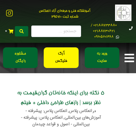
آموزشگاه فنی و حرفه‌ای آزاد انعکاس
شماره ثبت 29570
02188733880 /
02188730621
0
0۹۲۰۵۲۰۱۳۸۸
ورود به
آرک
مشاوره
سایت
فلیکس
رایگان
5 نکته برای اینکه خانه‌تان گران‌قیمت به
نظر برسد | رازهای طراحی داخلی + فیلم
انعکاس پلاس
انعکاس پلاس: پیشرفته -
در
,
آموزش‌های بین‌المللی
انعکاس پلاس: پیشرفته -
,
بین‌المللی - اصول و قواعد چیدمان