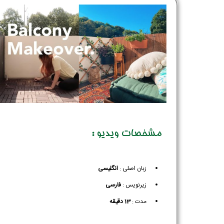
مشخصات ویدیو :
زبان اصلی :
انگلیسی
زیرنویس :‌
فارسی
مدت :
13 دقیقه