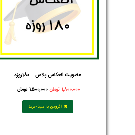
عضویت انعکاس پلاس – 180روزه
1,800,000
تومان
1,500,000
تومان
افزودن به سبد خرید