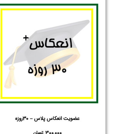
عضویت انعکاس پلاس – 30روزه
300,000
تومان