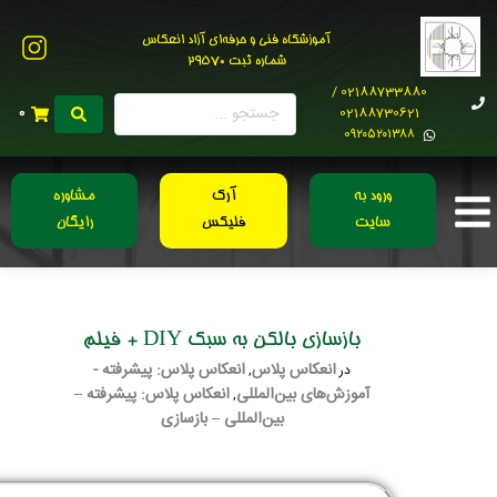
آموزشگاه فنی و حرفه‌ای آزاد انعکاس
شماره ثبت 29570
02188733880 /
02188730621
0
0۹۲۰۵۲۰۱۳۸۸
ورود به
آرک
مشاوره
سایت
فلیکس
رایگان
بازسازی بالکن به سبک DIY + فیلم
انعکاس پلاس
انعکاس پلاس: پیشرفته -
در
,
آموزش‌های بین‌المللی
انعکاس پلاس: پیشرفته –
,
بین‌المللی – بازسازی