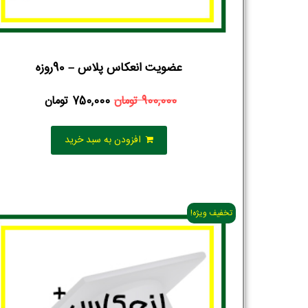
عضویت انعکاس پلاس – 90روزه
900,000
تومان
750,000
تومان
افزودن به سبد خرید
تخفیف ویژه!