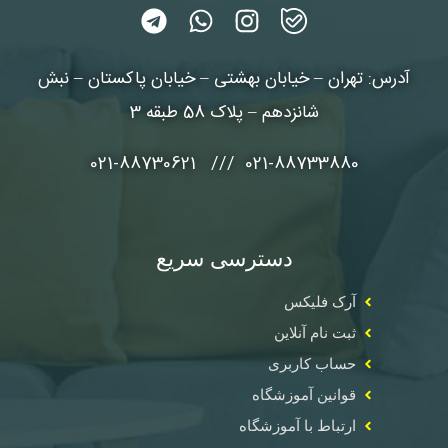
آدرس: تهران – خیابان بهشتی – خیابان پاکستان – نبش
شانزدهم – پلاک 58 طبقه 3
021-88733880 /// 021-88730621
دسترسی سریع
آرک فلیکس
ثبت نام آنلاین
حساب کاربری
قوانین آموزشگاه
ارتباط با آموزشگاه