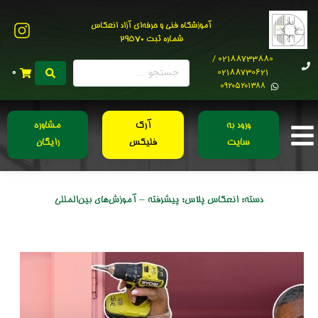
آموزشگاه فنی و حرفه‌ای آزاد انعکاس
شماره ثبت 29570
02188733880 /
02188730621
0
0۹۲۰۵۲۰۱۳۸۸
ورود به
آرک
مشاوره
سایت
فلیکس
رایگان
دسته:
انعکاس پلاس: پیشرفته – آموزش‌های بین‌المللی