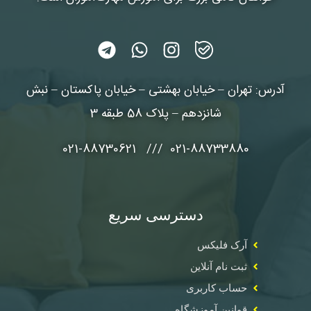
آدرس: تهران – خیابان بهشتی – خیابان پاکستان – نبش
شانزدهم – پلاک 58 طبقه 3
021-88733880 /// 021-88730621
دسترسی سریع
آرک فلیکس
ثبت نام آنلاین
حساب کاربری
قوانین آموزشگاه