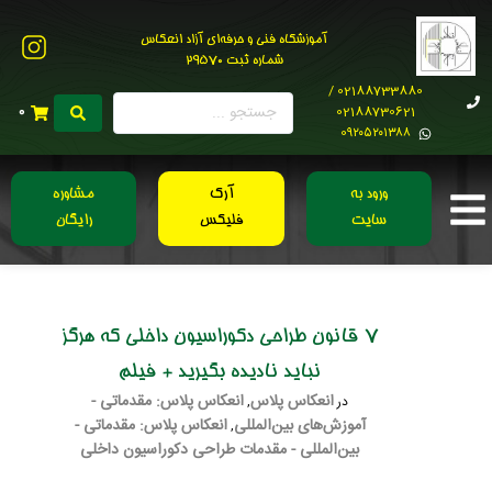
آموزشگاه فنی و حرفه‌ای آزاد انعکاس
شماره ثبت 29570
02188733880 /
02188730621
0
0۹۲۰۵۲۰۱۳۸۸
ورود به
آرک
مشاوره
سایت
فلیکس
رایگان
7 قانون طراحی دکوراسیون داخلی که هرگز
نباید نادیده بگیرید + فیلم
انعکاس پلاس
انعکاس پلاس: مقدماتی -
در
,
آموزش‌های بین‌المللی
انعکاس پلاس: مقدماتی -
,
بین‌المللی - مقدمات طراحی دکوراسیون داخلی