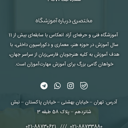
مختصری درباره آموزشگاه
آموزشگاه فنی و حرفه‌ای آزاد انعکاس
با سابقه‌ای بیش از 11
سال آموزش در حوزه هنر، معماری و دکوراسیون داخلی، با
هدف آموزش به کلیه هنرجویان فارسی‌زبان از سراسر جهان،
خواهان گامی بزرگ برای آموزش مهارت‌آموزان است.
آدرس: تهران – خیابان بهشتی – خیابان پاکستان – نبش
شانزدهم – پلاک 58 طبقه 3
021-88733880 /// 021-88730621