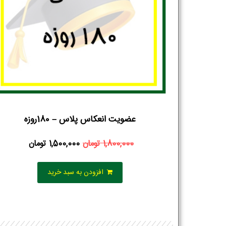
عضویت انعکاس پلاس – 180روزه
1,800,000
تومان
1,500,000
تومان
افزودن به سبد خرید