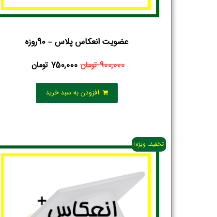
عضویت انعکاس پلاس – 90روزه
900,000
تومان
750,000
تومان
افزودن به سبد خرید
تخفیف ویژه!