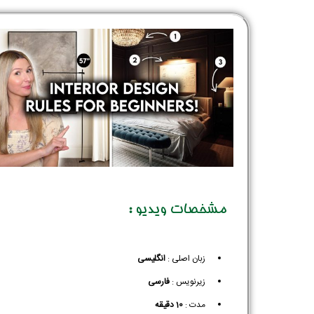
مشخصات ویدیو :
زبان اصلی :
انگلیسی
زیرنویس :‌
فارسی
مدت :
10 دقیقه