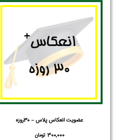
عضویت انعکاس پلاس – 30روزه
300,000
تومان