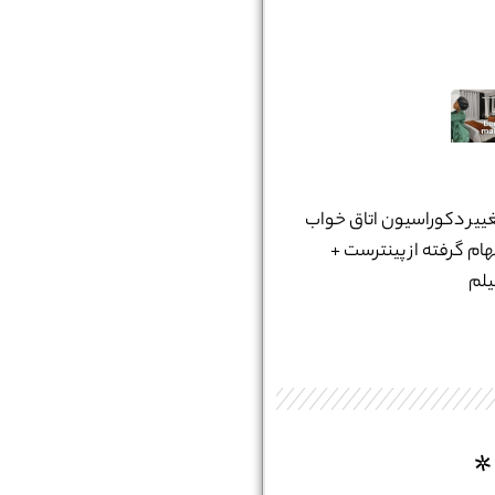
ییر دکوراسیون اتاق خواب
هام گرفته از پینترست +
لم
*