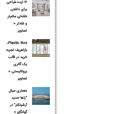
۱۲ ایده طراحی
برای داشتن
خانه‌ای سالم‌تر
و شادتر +
تصاویر
Plastic Box،
بازتعریف تجربه
خرید در قالب
یک گالری
بروتالیستی +
تصاویر
معماری سیال
“زاها حدید
آرشیتکتز” در
گوانگژو +