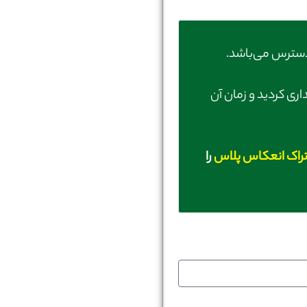
سترس می‌باشد.
اری کردید و زمان آن
راک انعکاس پلاس
را