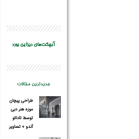
آبچکت‌های دیزاین بورد
جدیدترین مقالات
طراحی پیچان
موزه هنر دبی
نام و نام 
توسط تادائو
آندو + تصاویر