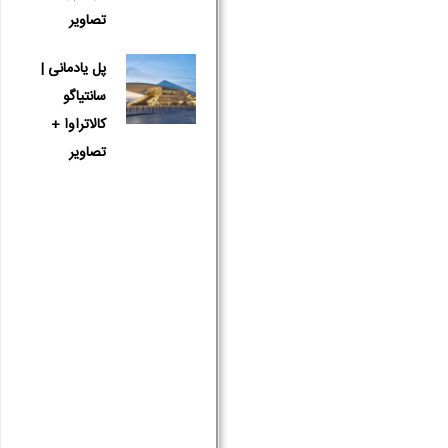
تصاویر
پل یادمانی |
سانتیاگو
کالاتراوا +
تصاویر