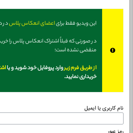
این ویدیو فقط برای
اعضای انعکاس پلاس
در د
در صورتی‌ که قبلاً اشتراک انعکاس پلاس را خرید
منقضی نشده است؛
از طریق فرم زیر
وارد پروفایل خود شوید و یا
اشت
خریداری نمایید.
نام کاربری یا ایمیل
خانوادگی :
*
تلفن همراه :
*
شماره واتس‌اپ :
*
رمز عبور