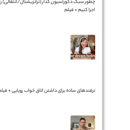
چطور سبک دکوراسیون گذار (ترانزیشنال/انتقالی) را
اجرا کنیم + فیلم
ترفندهای ساده برای داشتن اتاق خواب رویایی + فیلم