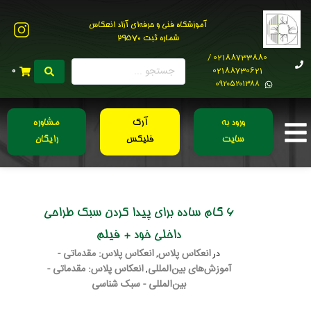
آموزشگاه فنی و حرفه‌ای آزاد انعکاس
شماره ثبت 29570
02188733880 /
02188730621
0
0۹۲۰۵۲۰۱۳۸۸
ورود به
آرک
مشاوره
سایت
فلیکس
رایگان
6 گام ساده برای پیدا کردن سبک طراحی
داخلی خود + فیلم
انعکاس پلاس
انعکاس پلاس: مقدماتی -
در
,
آموزش‌های بین‌المللی
انعکاس پلاس: مقدماتی -
,
بین‌المللی - سبک شناسی