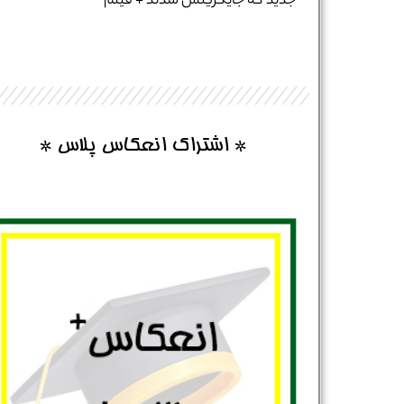
جدید که جایگزینش شدند + فیلم
تلفن همراه :
*
* اشتراک انعکاس پلاس *
شماره واتس‌اپ :
*