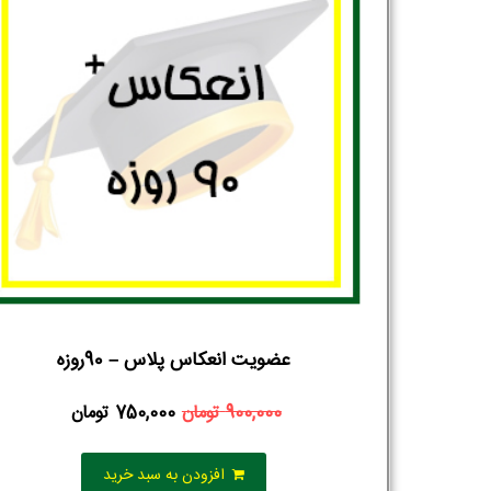
عضویت انعکاس پلاس – 90روزه
900,000
تومان
750,000
تومان
افزودن به سبد خرید