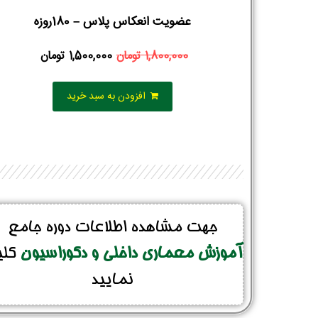
عضویت انعکاس پلاس – 180روزه
1,800,000
تومان
1,500,000
تومان
افزودن به سبد خرید
جهت مشاهده اطلاعات دوره جامع
آموزش معماری داخلی و دکوراسیون
کل
نمایید