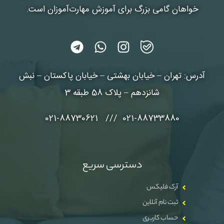
خواهان گامی بزرگ برای آموزش مهارت‌آموزان است.
آدرس: تهران – خیابان بهشتی – خیابان پاکستان – نبش
شانزدهم – پلاک 58 طبقه 3
021-88733880 /// 021-88730621
دسترسی سریع
آرک فلیکس
ثبت نام آنلاین
حساب کاربری