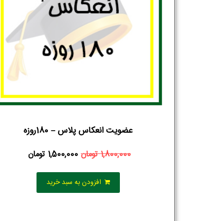
عضویت انعکاس پلاس – 180روزه
1,800,000
تومان
1,500,000
تومان
افزودن به سبد خرید