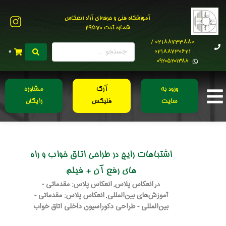
آموزشگاه فنی و حرفه‌ای آزاد انعکاس
شماره ثبت 29570
02188733880 /
02188730621
0
0۹۲۰۵۲۰۱۳۸۸
ورود به
آرک
مشاوره
سایت
فلیکس
رایگان
اشتباهات رایج در طراحی اتاق خواب و راه
های رفع آن + فیلم
انعکاس پلاس
انعکاس پلاس: مقدماتی -
در
,
آموزش‌های بین‌المللی
انعکاس پلاس: مقدماتی -
,
بین‌المللی - طراحی دکوراسیون داخلی اتاق خواب