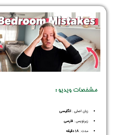
مشخصات ویدیو :
زبان اصلی :
انگلیسی
زیرنویس :‌
فارسی
مدت :
18 دقیقه