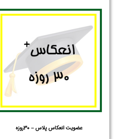
عضویت انعکاس پلاس – 30روزه