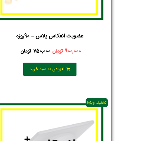
عضویت انعکاس پلاس – 90روزه
900,000
تومان
750,000
تومان
افزودن به سبد خرید
تخفیف ویژه!