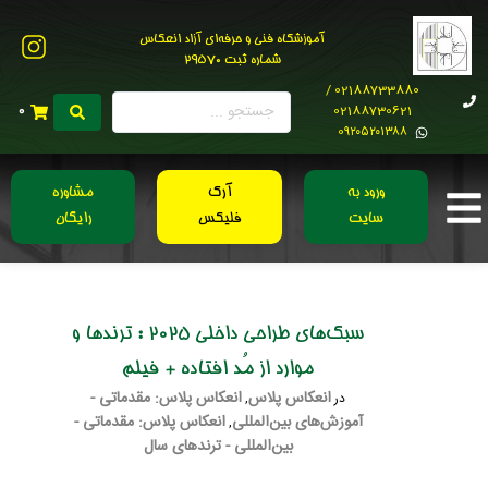
آموزشگاه فنی و حرفه‌ای آزاد انعکاس
شماره ثبت 29570
02188733880 /
02188730621
0
0۹۲۰۵۲۰۱۳۸۸
ورود به
آرک
مشاوره
سایت
فلیکس
رایگان
سبک‌های طراحی داخلی 2025 : ترندها و
موارد از مُد افتاده + فیلم
انعکاس پلاس
انعکاس پلاس: مقدماتی -
در
,
آموزش‌های بین‌المللی
انعکاس پلاس: مقدماتی -
,
بین‌المللی - ترندهای سال