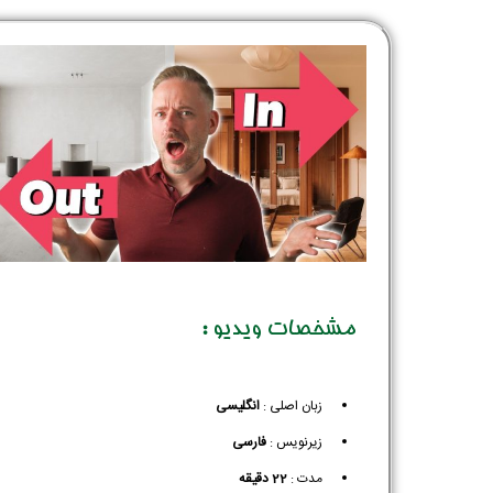
مشخصات ویدیو :
زبان اصلی :
انگلیسی
زیرنویس :‌
فارسی
مدت :
22 دقیقه