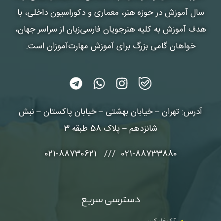
سال آموزش در حوزه هنر، معماری و دکوراسیون داخلی، با
هدف آموزش به کلیه هنرجویان فارسی‌زبان از سراسر جهان،
خواهان گامی بزرگ برای آموزش مهارت‌آموزان است.
آدرس: تهران – خیابان بهشتی – خیابان پاکستان – نبش
شانزدهم – پلاک 58 طبقه 3
021-88733880 /// 021-88730621
دسترسی سریع