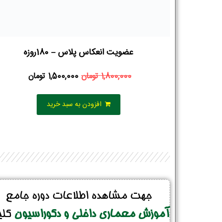
عضویت انعکاس پلاس – 180روزه
1,800,000
تومان
1,500,000
تومان
افزودن به سبد خرید
جهت مشاهده اطلاعات دوره جامع
آموزش معماری داخلی و دکوراسیون
کل