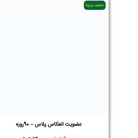
تخفیف ویژه!
عضویت انعکاس پلاس – 90روزه