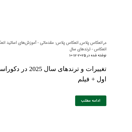
انعکاس پلاس
انعکاس پلاس: مقدماتی - آموزش‌های اساتید انع
در
,
انعکاس - ترندهای سال
نوشته شده در
2025-12-10
تغییرات و ترندهای سا
اول + فیلم
ادامه مطلب