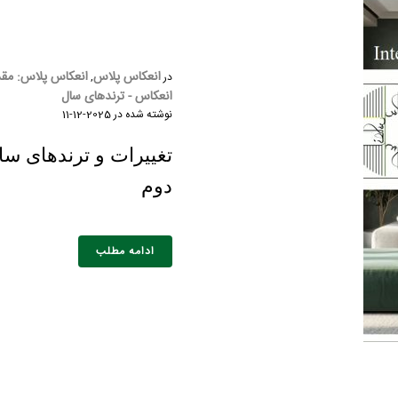
انعکاس پلاس
انعکاس پلاس: مقد
در
,
انعکاس - ترندهای سال
نوشته شده در
2025-12-11
خانوادگی :
*
تلفن همراه :
*
شماره واتس‌اپ :
*
دوم
ادامه مطلب