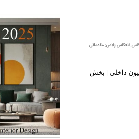
کاس
انعکاس پلاس: مقدماتی -
,
ل 2025 در دکوراسیون داخلی | بخش