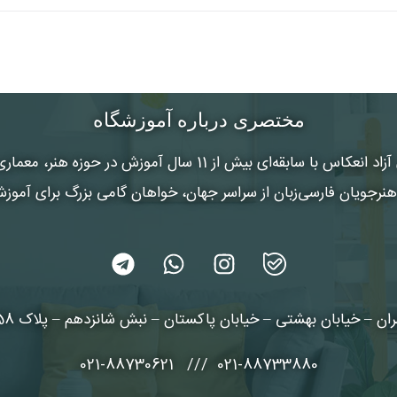
مختصری درباره آموزشگاه
 آزاد انعکاس
با سابقه‌ای بیش از 11 سال آموزش در حوزه هنر
رجویان فارسی‌زبان از سراسر جهان، خواهان گامی بزرگ برای آموز
ان – خیابان بهشتی – خیابان پاکستان – نبش شانزدهم – پلاک 58 طبقه 3
021-88733880 /// 021-88730621