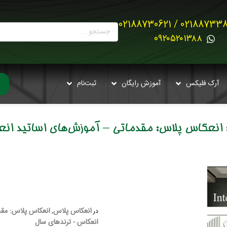
02188733880 / 021887
0۹۲۰۵۲۰۱۳۸۸
آرک فلیکس
آموزش رایگان
ثبت‌نام
انعکاس پلاس: مقدماتی – آموزش‌های اساتید ان
انعکاس پلاس
انعکاس پلاس: مقد
در
,
انعکاس - ترندهای سال