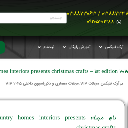
02188733880 / 021887
0۹۲۰۵۲۰۱۳۸۸
آرک فلیکس
آموزش رایگان
ثبت‌نام
آرک فلیکس
مجلات VIP
مجلات معماری و دکوراسیون داخلی 2025 VIP
در
,
,
نام مجله: untry homes interiors presents