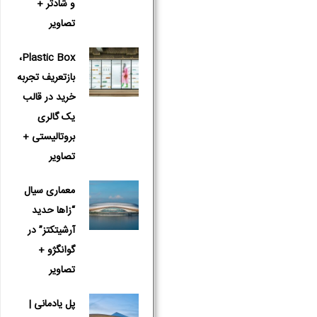
و شادتر +
تصاویر
Plastic Box،
بازتعریف تجربه
خرید در قالب
یک گالری
بروتالیستی +
تصاویر
معماری سیال
“زاها حدید
آرشیتکتز” در
گوانگژو +
تصاویر
پل یادمانی |