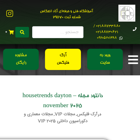
آموزشگاه فنی و حرفه‌ای آزاد انعکاس
شماره ثبت 29570
02188733880 /
02188730621
0
0۹۲۰۵۲۰۱۳۸۸
ورود به
آرک
مشاوره
سایت
فلیکس
رایگان
دانلود مجله housetrends dayton –
november 2025
آرک فلیکس
مجلات VIP
مجلات معماری و
در
,
,
دکوراسیون داخلی 2025 VIP