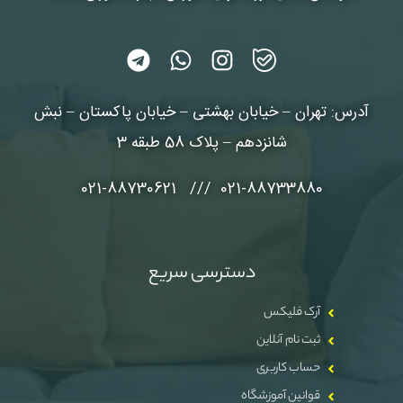
آدرس: تهران – خیابان بهشتی – خیابان پاکستان – نبش
شانزدهم – پلاک 58 طبقه 3
021-88733880 /// 021-88730621
دسترسی سریع
آرک فلیکس
ثبت نام آنلاین
حساب کاربری
قوانین آموزشگاه