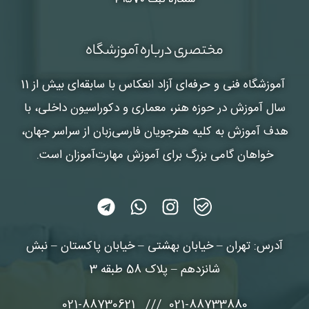
مختصری درباره آموزشگاه
آموزشگاه فنی و حرفه‌ای آزاد انعکاس
با سابقه‌ای بیش از 11
سال آموزش در حوزه هنر، معماری و دکوراسیون داخلی، با
هدف آموزش به کلیه هنرجویان فارسی‌زبان از سراسر جهان،
خواهان گامی بزرگ برای آموزش مهارت‌آموزان است.
آدرس: تهران – خیابان بهشتی – خیابان پاکستان – نبش
شانزدهم – پلاک 58 طبقه 3
021-88733880 /// 021-88730621