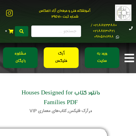
آموزشگاه فنی و حرفه‌ای آزاد انعکاس
شماره ثبت 29570
02188733880 /
02188730621
0
0۹۲۰۵۲۰۱۳۸۸
ورود به
آرک
مشاوره
سایت
فلیکس
رایگان
دانلود کتاب Houses Designed for
Families PDF
آرک فلیکس
کتاب‌های معماری VIP
در
,