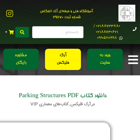
آموزشگاه فنی و حرفه‌ای آزاد انعکاس
شماره ثبت 29570
02188733880 /
02188730621
0
0۹۲۰۵۲۰۱۳۸۸
ورود به
آرک
مشاوره
سایت
فلیکس
رایگان
دانلود کتاب Parking Structures PDF
آرک فلیکس
کتاب‌های معماری VIP
در
,