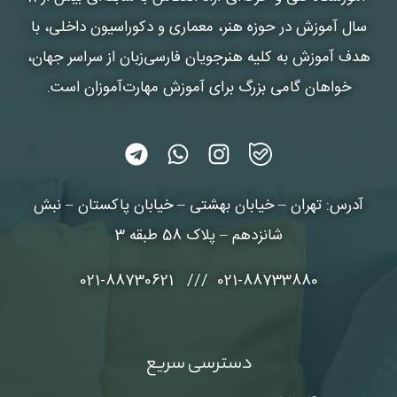
سال آموزش در حوزه هنر، معماری و دکوراسیون داخلی، با
هدف آموزش به کلیه هنرجویان فارسی‌زبان از سراسر جهان،
خواهان گامی بزرگ برای آموزش مهارت‌آموزان است.
آدرس: تهران – خیابان بهشتی – خیابان پاکستان – نبش
شانزدهم – پلاک 58 طبقه 3
021-88733880 /// 021-88730621
دسترسی سریع