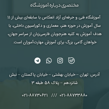
مختصری درباره آموزشگاه
آموزشگاه فنی و حرفه‌ای آزاد انعکاس
با سابقه‌ای بیش از 11
سال آموزش در حوزه هنر، معماری و دکوراسیون داخلی، با
هدف آموزش به کلیه هنرجویان فارسی‌زبان از سراسر جهان،
خواهان گامی بزرگ برای آموزش مهارت‌آموزان است.
آدرس: تهران – خیابان بهشتی – خیابان پاکستان – نبش
شانزدهم – پلاک 58 طبقه 3
021-88733880 /// 021-88730621