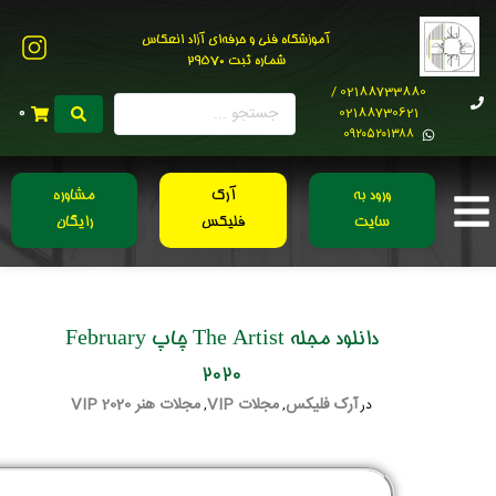
آموزشگاه فنی و حرفه‌ای آزاد انعکاس
شماره ثبت 29570
02188733880 /
02188730621
0
0۹۲۰۵۲۰۱۳۸۸
ورود به
آرک
مشاوره
سایت
فلیکس
رایگان
دانلود مجله The Artist چاپ February
2020
آرک فلیکس
مجلات VIP
مجلات هنر 2020 VIP
در
,
,