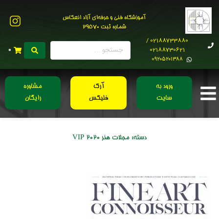
آموزشگاه فنی و حرفه‌ای آزاد انعکاس
شماره ثبت 29570
02188733880 /
02188730621
0
0۹۲۰۵۲۰۱۳۸۸
ورود به
آرک
مشاوره
سایت
فلیکس
رایگان
دسته:
مجلات هنر 2020 VIP