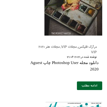
شماره واتس‌اپ :
*
آرک فلیکس
مجلات VIP
مجلات هنر 2020
در
,
,
VIP
نوشته شده در
2021-06-21
دانلود مجله Photoshop User چاپ Aguest
2020
ادامه مطلب