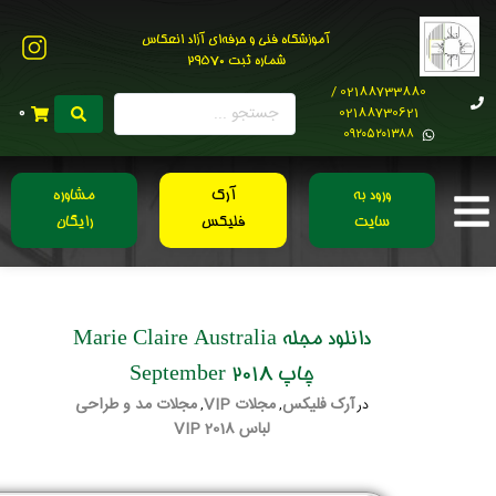
آموزشگاه فنی و حرفه‌ای آزاد انعکاس
شماره ثبت 29570
02188733880 /
02188730621
0
0۹۲۰۵۲۰۱۳۸۸
ورود به
آرک
مشاوره
سایت
فلیکس
رایگان
دانلود مجله Marie Claire Australia
چاپ September 2018
آرک فلیکس
مجلات VIP
مجلات مد و طراحی
در
,
,
لباس 2018 VIP