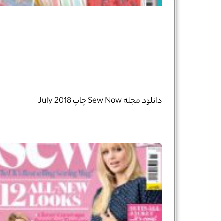
نام و نام خانوادگی :
*
تلفن همراه :
*
شماره واتس‌اپ :
*
دانلود مجله Sew Now چاپ July 2018