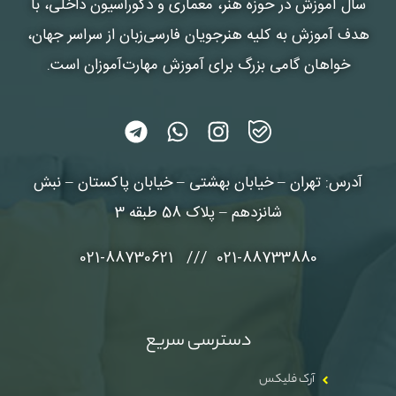
سال آموزش در حوزه هنر، معماری و دکوراسیون داخلی، با
هدف آموزش به کلیه هنرجویان فارسی‌زبان از سراسر جهان،
خواهان گامی بزرگ برای آموزش مهارت‌آموزان است.
آدرس: تهران – خیابان بهشتی – خیابان پاکستان – نبش
شانزدهم – پلاک 58 طبقه 3
021-88733880 /// 021-88730621
دسترسی سریع
آرک فلیکس